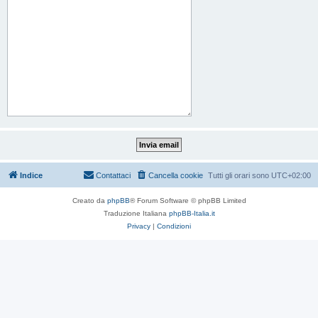
Indice
Contattaci
Cancella cookie
Tutti gli orari sono
UTC+02:00
Creato da
phpBB
® Forum Software © phpBB Limited
Traduzione Italiana
phpBB-Italia.it
Privacy
|
Condizioni