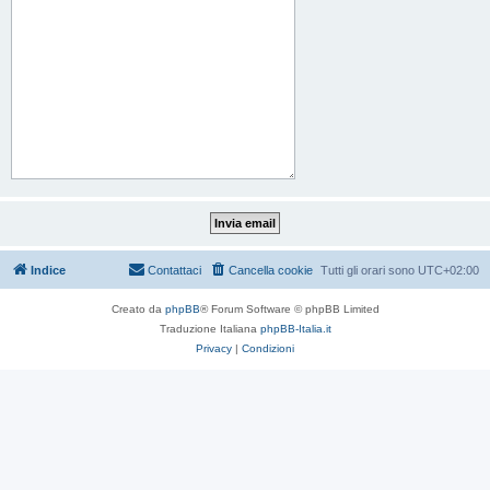
Indice
Contattaci
Cancella cookie
Tutti gli orari sono
UTC+02:00
Creato da
phpBB
® Forum Software © phpBB Limited
Traduzione Italiana
phpBB-Italia.it
Privacy
|
Condizioni