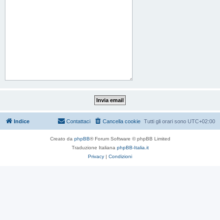
Indice
Contattaci
Cancella cookie
Tutti gli orari sono
UTC+02:00
Creato da
phpBB
® Forum Software © phpBB Limited
Traduzione Italiana
phpBB-Italia.it
Privacy
|
Condizioni