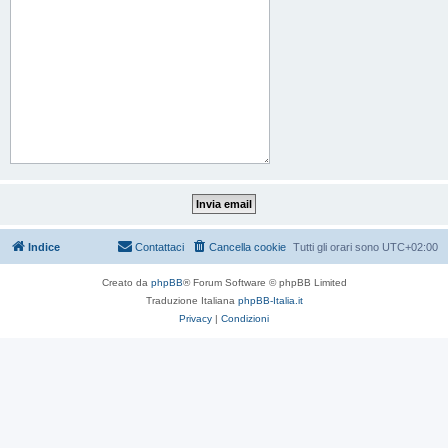
Indice
Contattaci
Cancella cookie
Tutti gli orari sono
UTC+02:00
Creato da
phpBB
® Forum Software © phpBB Limited
Traduzione Italiana
phpBB-Italia.it
Privacy
|
Condizioni