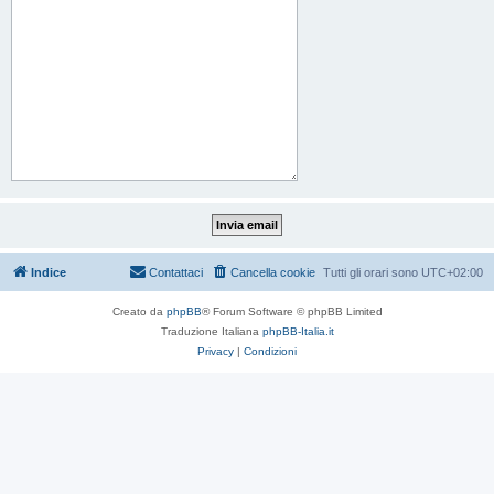
Indice
Contattaci
Cancella cookie
Tutti gli orari sono
UTC+02:00
Creato da
phpBB
® Forum Software © phpBB Limited
Traduzione Italiana
phpBB-Italia.it
Privacy
|
Condizioni