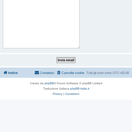
Indice
Contattaci
Cancella cookie
Tutti gli orari sono
UTC+02:00
Creato da
phpBB
® Forum Software © phpBB Limited
Traduzione Italiana
phpBB-Italia.it
Privacy
|
Condizioni