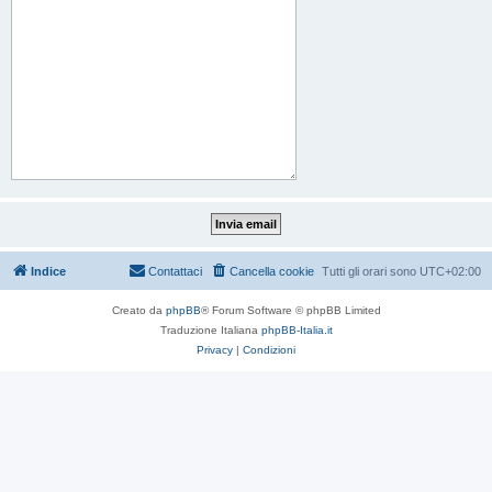
Indice
Contattaci
Cancella cookie
Tutti gli orari sono
UTC+02:00
Creato da
phpBB
® Forum Software © phpBB Limited
Traduzione Italiana
phpBB-Italia.it
Privacy
|
Condizioni