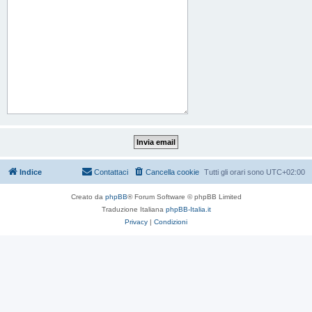
Indice
Contattaci
Cancella cookie
Tutti gli orari sono
UTC+02:00
Creato da
phpBB
® Forum Software © phpBB Limited
Traduzione Italiana
phpBB-Italia.it
Privacy
|
Condizioni