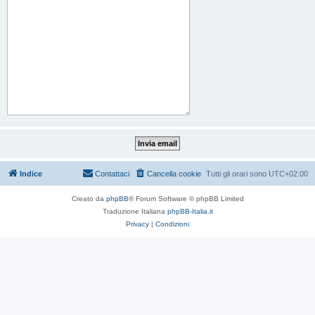
Indice
Contattaci
Cancella cookie
Tutti gli orari sono
UTC+02:00
Creato da
phpBB
® Forum Software © phpBB Limited
Traduzione Italiana
phpBB-Italia.it
Privacy
|
Condizioni