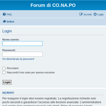
Forum di CO.NA.PO
FAQ
Iscriviti
Login
Indice
Login
Nome utente:
Password:
Ho dimenticato la password
Ricordami
Nascondi il mio stato per questa sessione
ISCRIVITI
Per eseguire il login devi essere registrato. La registrazione richiede solo
pochi secondi e garantisce l’accesso alle funzioni avanzate. L’amministratore
può anche dare permessi speciali agli utenti. Prima di eseguire il login