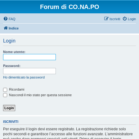
Forum di CO.NA.PO
FAQ
Iscriviti
Login
Indice
Login
Nome utente:
Password:
Ho dimenticato la password
Ricordami
Nascondi il mio stato per questa sessione
ISCRIVITI
Per eseguire il login devi essere registrato. La registrazione richiede solo
pochi secondi e garantisce l’accesso alle funzioni avanzate. L’amministratore
può anche dare permessi speciali agli utenti. Prima di eseguire il login