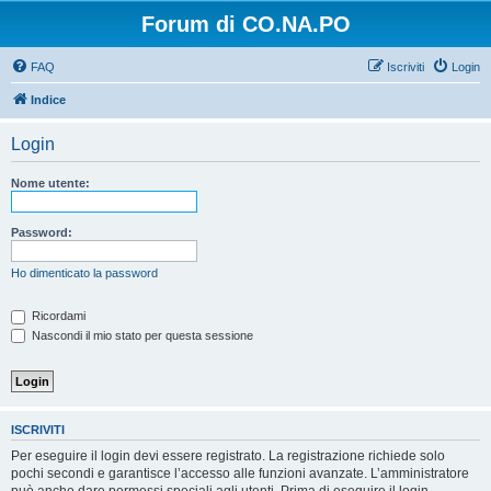
Forum di CO.NA.PO
FAQ
Iscriviti
Login
Indice
Login
Nome utente:
Password:
Ho dimenticato la password
Ricordami
Nascondi il mio stato per questa sessione
ISCRIVITI
Per eseguire il login devi essere registrato. La registrazione richiede solo
pochi secondi e garantisce l’accesso alle funzioni avanzate. L’amministratore
può anche dare permessi speciali agli utenti. Prima di eseguire il login