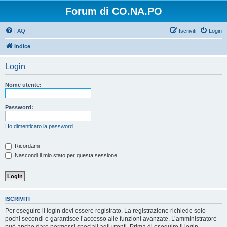
Forum di CO.NA.PO
FAQ
Iscriviti
Login
Indice
Login
Nome utente:
Password:
Ho dimenticato la password
Ricordami
Nascondi il mio stato per questa sessione
ISCRIVITI
Per eseguire il login devi essere registrato. La registrazione richiede solo
pochi secondi e garantisce l’accesso alle funzioni avanzate. L’amministratore
può anche dare permessi speciali agli utenti. Prima di eseguire il login