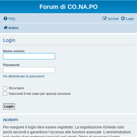
Forum di CO.NA.PO
FAQ
Iscriviti
Login
Indice
Login
Nome utente:
Password:
Ho dimenticato la password
Ricordami
Nascondi il mio stato per questa sessione
ISCRIVITI
Per eseguire il login devi essere registrato. La registrazione richiede solo
pochi secondi e garantisce l’accesso alle funzioni avanzate. L’amministratore
può anche dare permessi speciali agli utenti. Prima di eseguire il login