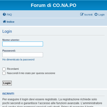
Forum di CO.NA.PO
FAQ
Iscriviti
Login
Indice
Login
Nome utente:
Password:
Ho dimenticato la password
Ricordami
Nascondi il mio stato per questa sessione
ISCRIVITI
Per eseguire il login devi essere registrato. La registrazione richiede solo
pochi secondi e garantisce l’accesso alle funzioni avanzate. L’amministratore
può anche dare permessi speciali agli utenti. Prima di eseguire il login