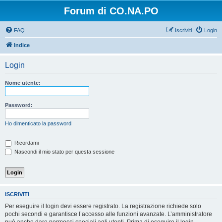
Forum di CO.NA.PO
FAQ
Iscriviti
Login
Indice
Login
Nome utente:
Password:
Ho dimenticato la password
Ricordami
Nascondi il mio stato per questa sessione
ISCRIVITI
Per eseguire il login devi essere registrato. La registrazione richiede solo
pochi secondi e garantisce l’accesso alle funzioni avanzate. L’amministratore
può anche dare permessi speciali agli utenti. Prima di eseguire il login