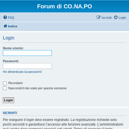
Forum di CO.NA.PO
FAQ
Iscriviti
Login
Indice
Login
Nome utente:
Password:
Ho dimenticato la password
Ricordami
Nascondi il mio stato per questa sessione
ISCRIVITI
Per eseguire il login devi essere registrato. La registrazione richiede solo
pochi secondi e garantisce l’accesso alle funzioni avanzate. L’amministratore
può anche dare permessi speciali agli utenti. Prima di eseguire il login