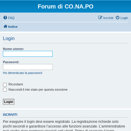
Forum di CO.NA.PO
FAQ
Iscriviti
Login
Indice
Login
Nome utente:
Password:
Ho dimenticato la password
Ricordami
Nascondi il mio stato per questa sessione
ISCRIVITI
Per eseguire il login devi essere registrato. La registrazione richiede solo
pochi secondi e garantisce l’accesso alle funzioni avanzate. L’amministratore
può anche dare permessi speciali agli utenti. Prima di eseguire il login