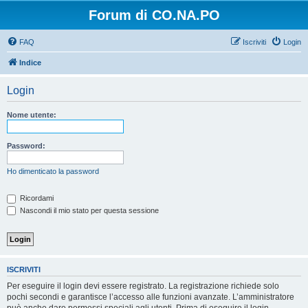
Forum di CO.NA.PO
FAQ
Iscriviti
Login
Indice
Login
Nome utente:
Password:
Ho dimenticato la password
Ricordami
Nascondi il mio stato per questa sessione
ISCRIVITI
Per eseguire il login devi essere registrato. La registrazione richiede solo
pochi secondi e garantisce l’accesso alle funzioni avanzate. L’amministratore
può anche dare permessi speciali agli utenti. Prima di eseguire il login