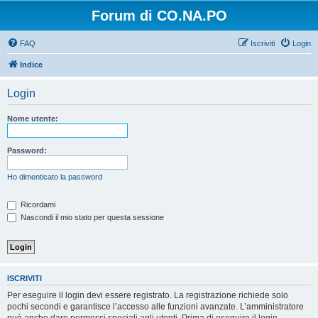
Forum di CO.NA.PO
FAQ
Iscriviti
Login
Indice
Login
Nome utente:
Password:
Ho dimenticato la password
Ricordami
Nascondi il mio stato per questa sessione
ISCRIVITI
Per eseguire il login devi essere registrato. La registrazione richiede solo
pochi secondi e garantisce l’accesso alle funzioni avanzate. L’amministratore
può anche dare permessi speciali agli utenti. Prima di eseguire il login