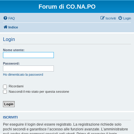
Forum di CO.NA.PO
FAQ
Iscriviti
Login
Indice
Login
Nome utente:
Password:
Ho dimenticato la password
Ricordami
Nascondi il mio stato per questa sessione
ISCRIVITI
Per eseguire il login devi essere registrato. La registrazione richiede solo
pochi secondi e garantisce l’accesso alle funzioni avanzate. L’amministratore
può anche dare permessi speciali agli utenti. Prima di eseguire il login