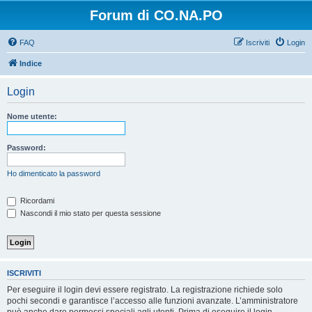
Forum di CO.NA.PO
FAQ
Iscriviti
Login
Indice
Login
Nome utente:
Password:
Ho dimenticato la password
Ricordami
Nascondi il mio stato per questa sessione
ISCRIVITI
Per eseguire il login devi essere registrato. La registrazione richiede solo
pochi secondi e garantisce l’accesso alle funzioni avanzate. L’amministratore
può anche dare permessi speciali agli utenti. Prima di eseguire il login