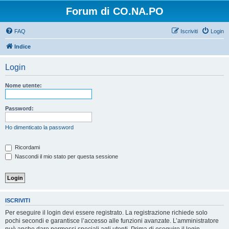
Forum di CO.NA.PO
FAQ
Iscriviti
Login
Indice
Login
Nome utente:
Password:
Ho dimenticato la password
Ricordami
Nascondi il mio stato per questa sessione
ISCRIVITI
Per eseguire il login devi essere registrato. La registrazione richiede solo
pochi secondi e garantisce l’accesso alle funzioni avanzate. L’amministratore
può anche dare permessi speciali agli utenti. Prima di eseguire il login