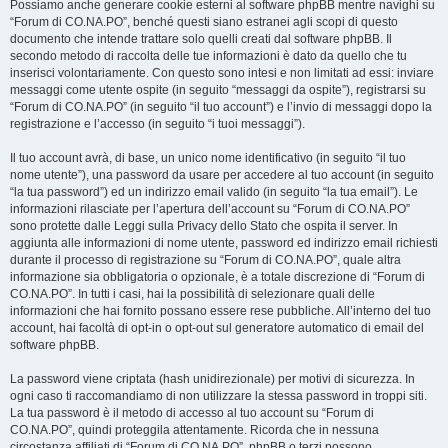
Possiamo anche generare cookie esterni al software phpBB mentre navighi su
“Forum di CO.NA.PO”, benché questi siano estranei agli scopi di questo
documento che intende trattare solo quelli creati dal software phpBB. Il
secondo metodo di raccolta delle tue informazioni è dato da quello che tu
inserisci volontariamente. Con questo sono intesi e non limitati ad essi: inviare
messaggi come utente ospite (in seguito “messaggi da ospite”), registrarsi su
“Forum di CO.NA.PO” (in seguito “il tuo account”) e l’invio di messaggi dopo la
registrazione e l’accesso (in seguito “i tuoi messaggi”).
Il tuo account avrà, di base, un unico nome identificativo (in seguito “il tuo
nome utente”), una password da usare per accedere al tuo account (in seguito
“la tua password”) ed un indirizzo email valido (in seguito “la tua email”). Le
informazioni rilasciate per l’apertura dell’account su “Forum di CO.NA.PO”
sono protette dalle Leggi sulla Privacy dello Stato che ospita il server. In
aggiunta alle informazioni di nome utente, password ed indirizzo email richiesti
durante il processo di registrazione su “Forum di CO.NA.PO”, quale altra
informazione sia obbligatoria o opzionale, è a totale discrezione di “Forum di
CO.NA.PO”. In tutti i casi, hai la possibilità di selezionare quali delle
informazioni che hai fornito possano essere rese pubbliche. All’interno del tuo
account, hai facoltà di opt-in o opt-out sul generatore automatico di email del
software phpBB.
La password viene criptata (hash unidirezionale) per motivi di sicurezza. In
ogni caso ti raccomandiamo di non utilizzare la stessa password in troppi siti.
La tua password è il metodo di accesso al tuo account su “Forum di
CO.NA.PO”, quindi proteggila attentamente. Ricorda che in nessuna
circostanza affiliati di “Forum di CO.NA.PO”, phpBB o terzi possono