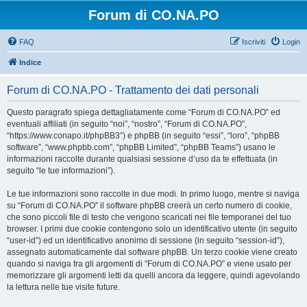
Forum di CO.NA.PO
FAQ
Iscriviti
Login
Indice
Forum di CO.NA.PO - Trattamento dei dati personali
Questo paragrafo spiega dettagliatamente come “Forum di CO.NA.PO” ed
eventuali affiliati (in seguito “noi”, “nostro”, “Forum di CO.NA.PO”,
“https://www.conapo.it/phpBB3”) e phpBB (in seguito “essi”, “loro”, “phpBB
software”, “www.phpbb.com”, “phpBB Limited”, “phpBB Teams”) usano le
informazioni raccolte durante qualsiasi sessione d’uso da te effettuata (in
seguito “le tue informazioni”).
Le tue informazioni sono raccolte in due modi. In primo luogo, mentre si naviga
su “Forum di CO.NA.PO” il software phpBB creerà un certo numero di cookie,
che sono piccoli file di testo che vengono scaricati nei file temporanei del tuo
browser. I primi due cookie contengono solo un identificativo utente (in seguito
“user-id”) ed un identificativo anonimo di sessione (in seguito “session-id”),
assegnato automaticamente dal software phpBB. Un terzo cookie viene creato
quando si naviga tra gli argomenti di “Forum di CO.NA.PO” e viene usato per
memorizzare gli argomenti letti da quelli ancora da leggere, quindi agevolando
la lettura nelle tue visite future.