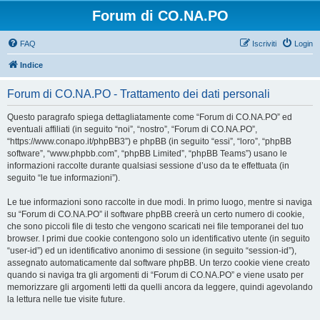
Forum di CO.NA.PO
FAQ
Iscriviti
Login
Indice
Forum di CO.NA.PO - Trattamento dei dati personali
Questo paragrafo spiega dettagliatamente come “Forum di CO.NA.PO” ed
eventuali affiliati (in seguito “noi”, “nostro”, “Forum di CO.NA.PO”,
“https://www.conapo.it/phpBB3”) e phpBB (in seguito “essi”, “loro”, “phpBB
software”, “www.phpbb.com”, “phpBB Limited”, “phpBB Teams”) usano le
informazioni raccolte durante qualsiasi sessione d’uso da te effettuata (in
seguito “le tue informazioni”).
Le tue informazioni sono raccolte in due modi. In primo luogo, mentre si naviga
su “Forum di CO.NA.PO” il software phpBB creerà un certo numero di cookie,
che sono piccoli file di testo che vengono scaricati nei file temporanei del tuo
browser. I primi due cookie contengono solo un identificativo utente (in seguito
“user-id”) ed un identificativo anonimo di sessione (in seguito “session-id”),
assegnato automaticamente dal software phpBB. Un terzo cookie viene creato
quando si naviga tra gli argomenti di “Forum di CO.NA.PO” e viene usato per
memorizzare gli argomenti letti da quelli ancora da leggere, quindi agevolando
la lettura nelle tue visite future.