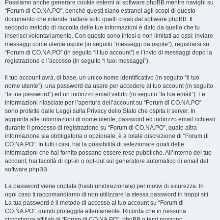
Possiamo anche generare cookie esterni al software phpBB mentre navighi su
“Forum di CO.NA.PO”, benché questi siano estranei agli scopi di questo
documento che intende trattare solo quelli creati dal software phpBB. Il
secondo metodo di raccolta delle tue informazioni è dato da quello che tu
inserisci volontariamente. Con questo sono intesi e non limitati ad essi: inviare
messaggi come utente ospite (in seguito “messaggi da ospite”), registrarsi su
“Forum di CO.NA.PO” (in seguito “il tuo account”) e l’invio di messaggi dopo la
registrazione e l’accesso (in seguito “i tuoi messaggi”).
Il tuo account avrà, di base, un unico nome identificativo (in seguito “il tuo
nome utente”), una password da usare per accedere al tuo account (in seguito
“la tua password”) ed un indirizzo email valido (in seguito “la tua email”). Le
informazioni rilasciate per l’apertura dell’account su “Forum di CO.NA.PO”
sono protette dalle Leggi sulla Privacy dello Stato che ospita il server. In
aggiunta alle informazioni di nome utente, password ed indirizzo email richiesti
durante il processo di registrazione su “Forum di CO.NA.PO”, quale altra
informazione sia obbligatoria o opzionale, è a totale discrezione di “Forum di
CO.NA.PO”. In tutti i casi, hai la possibilità di selezionare quali delle
informazioni che hai fornito possano essere rese pubbliche. All’interno del tuo
account, hai facoltà di opt-in o opt-out sul generatore automatico di email del
software phpBB.
La password viene criptata (hash unidirezionale) per motivi di sicurezza. In
ogni caso ti raccomandiamo di non utilizzare la stessa password in troppi siti.
La tua password è il metodo di accesso al tuo account su “Forum di
CO.NA.PO”, quindi proteggila attentamente. Ricorda che in nessuna
circostanza affiliati di “Forum di CO.NA.PO”, phpBB o terzi possono