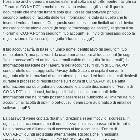
Possiamo anche generare cookie esterni al software phpBB mentre navighi su
“Forum di CO.NA.PO”, benché questi siano estranei agli scopi di questo
documento che intende trattare solo quelli creati dal software phpBB. Il
secondo metodo di raccolta delle tue informazioni è dato da quello che tu
inserisci volontariamente. Con questo sono intesi e non limitati ad essi: inviare
messaggi come utente ospite (in seguito “messaggi da ospite”), registrarsi su
“Forum di CO.NA.PO” (in seguito “il tuo account”) e l’invio di messaggi dopo la
registrazione e l’accesso (in seguito “i tuoi messaggi”).
Il tuo account avrà, di base, un unico nome identificativo (in seguito “il tuo
nome utente”), una password da usare per accedere al tuo account (in seguito
“la tua password”) ed un indirizzo email valido (in seguito “la tua email”). Le
informazioni rilasciate per l’apertura dell’account su “Forum di CO.NA.PO”
sono protette dalle Leggi sulla Privacy dello Stato che ospita il server. In
aggiunta alle informazioni di nome utente, password ed indirizzo email richiesti
durante il processo di registrazione su “Forum di CO.NA.PO”, quale altra
informazione sia obbligatoria o opzionale, è a totale discrezione di “Forum di
CO.NA.PO”. In tutti i casi, hai la possibilità di selezionare quali delle
informazioni che hai fornito possano essere rese pubbliche. All’interno del tuo
account, hai facoltà di opt-in o opt-out sul generatore automatico di email del
software phpBB.
La password viene criptata (hash unidirezionale) per motivi di sicurezza. In
ogni caso ti raccomandiamo di non utilizzare la stessa password in troppi siti.
La tua password è il metodo di accesso al tuo account su “Forum di
CO.NA.PO”, quindi proteggila attentamente. Ricorda che in nessuna
circostanza affiliati di “Forum di CO.NA.PO”, phpBB o terzi possono