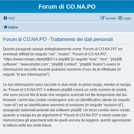
Forum di CO.NA.PO
FAQ
Iscriviti
Login
Indice
Forum di CO.NA.PO - Trattamento dei dati personali
Questo paragrafo spiega dettagliatamente come “Forum di CO.NA.PO” ed
eventuali affiliati (in seguito “noi”, “nostro”, “Forum di CO.NA.PO”,
“https://www.conapo.it/phpBB3”) e phpBB (in seguito “essi”, “loro”, “phpBB
software”, “www.phpbb.com”, “phpBB Limited”, “phpBB Teams”) usano le
informazioni raccolte durante qualsiasi sessione d’uso da te effettuata (in
seguito “le tue informazioni”).
Le tue informazioni sono raccolte in due modi. In primo luogo, mentre si naviga
su “Forum di CO.NA.PO” il software phpBB creerà un certo numero di cookie,
che sono piccoli file di testo che vengono scaricati nei file temporanei del tuo
browser. I primi due cookie contengono solo un identificativo utente (in seguito
“user-id”) ed un identificativo anonimo di sessione (in seguito “session-id”),
assegnato automaticamente dal software phpBB. Un terzo cookie viene creato
quando si naviga tra gli argomenti di “Forum di CO.NA.PO” e viene usato per
memorizzare gli argomenti letti da quelli ancora da leggere, quindi agevolando
la lettura nelle tue visite future.