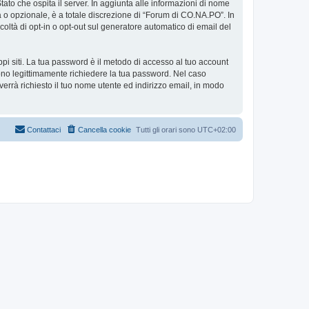
tato che ospita il server. In aggiunta alle informazioni di nome
a o opzionale, è a totale discrezione di “Forum di CO.NA.PO”. In
facoltà di opt-in o opt-out sul generatore automatico di email del
ppi siti. La tua password è il metodo di accesso al tuo account
ono legittimamente richiedere la tua password. Nel caso
errà richiesto il tuo nome utente ed indirizzo email, in modo
Contattaci
Cancella cookie
Tutti gli orari sono
UTC+02:00