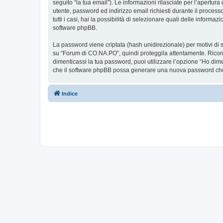
seguito “la tua email”). Le informazioni rilasciate per l’apertur
utente, password ed indirizzo email richiesti durante il proces
tutti i casi, hai la possibilità di selezionare quali delle inform
software phpBB.
La password viene criptata (hash unidirezionale) per motivi di s
su “Forum di CO.NA.PO”, quindi proteggila attentamente. Ricord
dimenticassi la tua password, puoi utilizzare l’opzione “Ho dim
che il software phpBB possa generare una nuova password che 
Indice