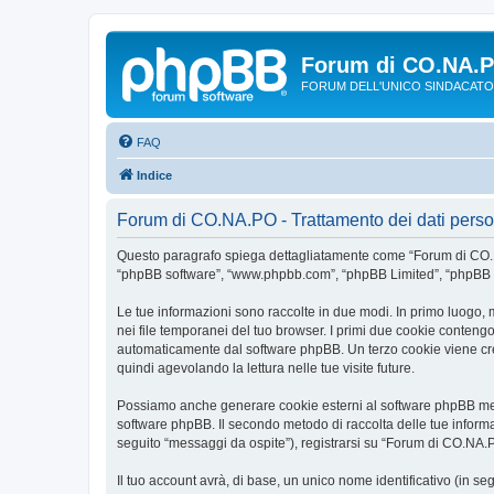
Forum di CO.NA.
FORUM DELL'UNICO SINDACATO
FAQ
Indice
Forum di CO.NA.PO - Trattamento dei dati perso
Questo paragrafo spiega dettagliatamente come “Forum di CO.NA.P
“phpBB software”, “www.phpbb.com”, “phpBB Limited”, “phpBB Tea
Le tue informazioni sono raccolte in due modi. In primo luogo, 
nei file temporanei del tuo browser. I primi due cookie contengon
automaticamente dal software phpBB. Un terzo cookie viene crea
quindi agevolando la lettura nelle tue visite future.
Possiamo anche generare cookie esterni al software phpBB ment
software phpBB. Il secondo metodo di raccolta delle tue informa
seguito “messaggi da ospite”), registrarsi su “Forum di CO.NA.PO”
Il tuo account avrà, di base, un unico nome identificativo (in s