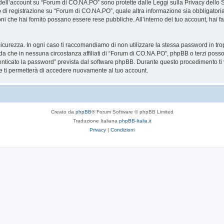
a dell’account su “Forum di CO.NA.PO” sono protette dalle Leggi sulla Privacy dello S
so di registrazione su “Forum di CO.NA.PO”, quale altra informazione sia obbligatori
azioni che hai fornito possano essere rese pubbliche. All’interno del tuo account, hai 
icurezza. In ogni caso ti raccomandiamo di non utilizzare la stessa password in tro
a che in nessuna circostanza affiliati di “Forum di CO.NA.PO”, phpBB o terzi poss
enticato la password” prevista dal software phpBB. Durante questo procedimento ti v
ti permetterà di accedere nuovamente al tuo account.
Creato da
phpBB
® Forum Software © phpBB Limited
Traduzione Italiana
phpBB-Italia.it
Privacy
|
Condizioni