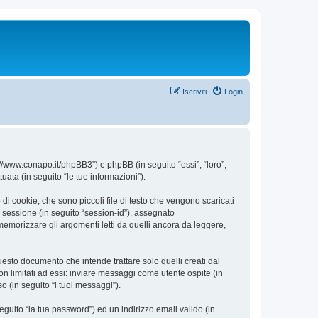
Iscriviti
Login
//www.conapo.it/phpBB3”) e phpBB (in seguito “essi”, “loro”,
ta (in seguito “le tue informazioni”).
 cookie, che sono piccoli file di testo che vengono scaricati
i sessione (in seguito “session-id”), assegnato
morizzare gli argomenti letti da quelli ancora da leggere,
sto documento che intende trattare solo quelli creati dal
n limitati ad essi: inviare messaggi come utente ospite (in
o (in seguito “i tuoi messaggi”).
eguito “la tua password”) ed un indirizzo email valido (in