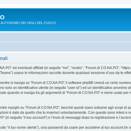
PO
 AUTONOMO DEI VIGILI DEL FUOCO
nali
O” ed eventuali affiliati (in seguito “noi”, “nostro”, “Forum di CO.NA.PO”, “https:
ms”) usano le informazioni raccolte durante qualsiasi sessione d’uso da te effettua
mentre si naviga su “Forum di CO.NA.PO” il software phpBB creerà un certo numero di
o solo un identificativo utente (in seguito “user-id”) ed un identificativo anonimo d
to quando si naviga tra gli argomenti di “Forum di CO.NA.PO” e viene usato per me
re navighi su “Forum di CO.NA.PO”, benché questi siano estranei agli scopi di que
zioni è dato da quello che tu inserisci volontariamente. Con questo sono intesi e no
 (in seguito “il tuo account”) e l’invio di messaggi dopo la registrazione e l’access
eguito “il tuo nome utente”), una password da usare per accedere al tuo account (in s