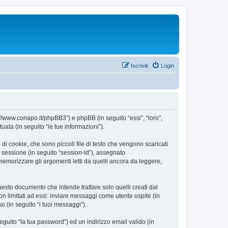
Iscriviti
Login
//www.conapo.it/phpBB3”) e phpBB (in seguito “essi”, “loro”,
ta (in seguito “le tue informazioni”).
 cookie, che sono piccoli file di testo che vengono scaricati
i sessione (in seguito “session-id”), assegnato
morizzare gli argomenti letti da quelli ancora da leggere,
sto documento che intende trattare solo quelli creati dal
n limitati ad essi: inviare messaggi come utente ospite (in
o (in seguito “i tuoi messaggi”).
eguito “la tua password”) ed un indirizzo email valido (in