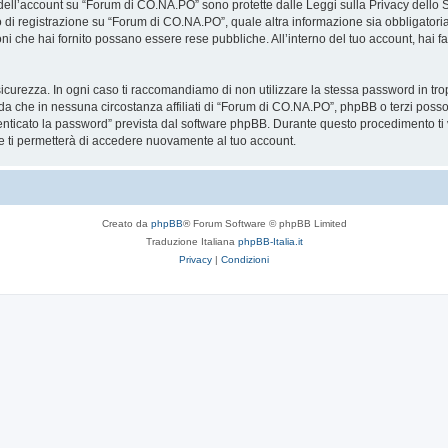
a dell’account su “Forum di CO.NA.PO” sono protette dalle Leggi sulla Privacy dello S
so di registrazione su “Forum di CO.NA.PO”, quale altra informazione sia obbligatori
azioni che hai fornito possano essere rese pubbliche. All’interno del tuo account, hai 
icurezza. In ogni caso ti raccomandiamo di non utilizzare la stessa password in tro
a che in nessuna circostanza affiliati di “Forum di CO.NA.PO”, phpBB o terzi poss
enticato la password” prevista dal software phpBB. Durante questo procedimento ti v
ti permetterà di accedere nuovamente al tuo account.
Creato da
phpBB
® Forum Software © phpBB Limited
Traduzione Italiana
phpBB-Italia.it
Privacy
|
Condizioni