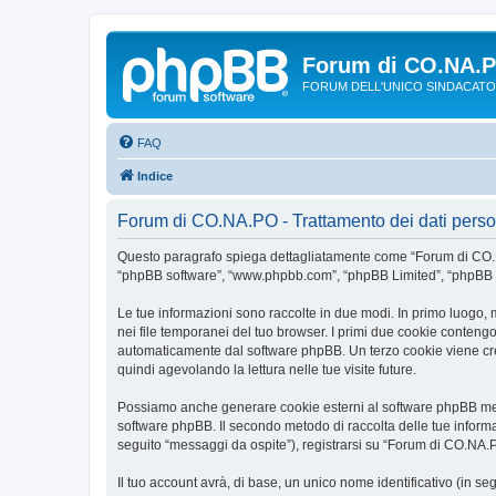
Forum di CO.NA.
FORUM DELL'UNICO SINDACATO
FAQ
Indice
Forum di CO.NA.PO - Trattamento dei dati perso
Questo paragrafo spiega dettagliatamente come “Forum di CO.NA.P
“phpBB software”, “www.phpbb.com”, “phpBB Limited”, “phpBB Tea
Le tue informazioni sono raccolte in due modi. In primo luogo, 
nei file temporanei del tuo browser. I primi due cookie contengon
automaticamente dal software phpBB. Un terzo cookie viene crea
quindi agevolando la lettura nelle tue visite future.
Possiamo anche generare cookie esterni al software phpBB ment
software phpBB. Il secondo metodo di raccolta delle tue informa
seguito “messaggi da ospite”), registrarsi su “Forum di CO.NA.PO”
Il tuo account avrà, di base, un unico nome identificativo (in s