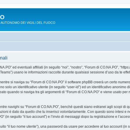
PO
 AUTONOMO DEI VIGILI DEL FUOCO
nali
O” ed eventuali affiliati (in seguito “noi”, “nostro”, “Forum di CO.NA.PO”, “https:
ms”) usano le informazioni raccolte durante qualsiasi sessione d’uso da te effettua
mentre si naviga su “Forum di CO.NA.PO” il software phpBB creerà un certo numero di
o solo un identificativo utente (in seguito “user-id”) ed un identificativo anonimo d
to quando si naviga tra gli argomenti di “Forum di CO.NA.PO” e viene usato per me
re navighi su “Forum di CO.NA.PO”, benché questi siano estranei agli scopi di que
zioni è dato da quello che tu inserisci volontariamente. Con questo sono intesi e no
 (in seguito “il tuo account”) e l’invio di messaggi dopo la registrazione e l’access
eguito “il tuo nome utente”), una password da usare per accedere al tuo account (in s