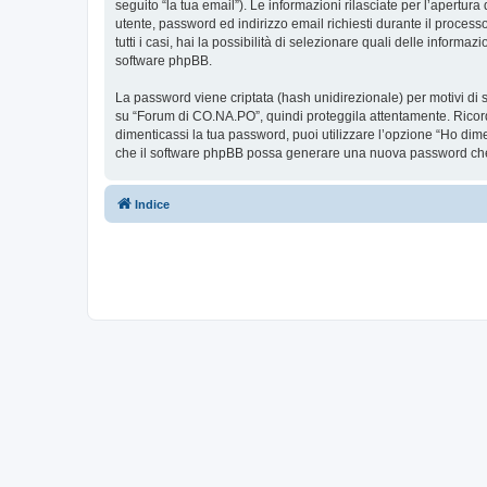
seguito “la tua email”). Le informazioni rilasciate per l’apertur
utente, password ed indirizzo email richiesti durante il proces
tutti i casi, hai la possibilità di selezionare quali delle inform
software phpBB.
La password viene criptata (hash unidirezionale) per motivi di s
su “Forum di CO.NA.PO”, quindi proteggila attentamente. Ricord
dimenticassi la tua password, puoi utilizzare l’opzione “Ho dim
che il software phpBB possa generare una nuova password che 
Indice