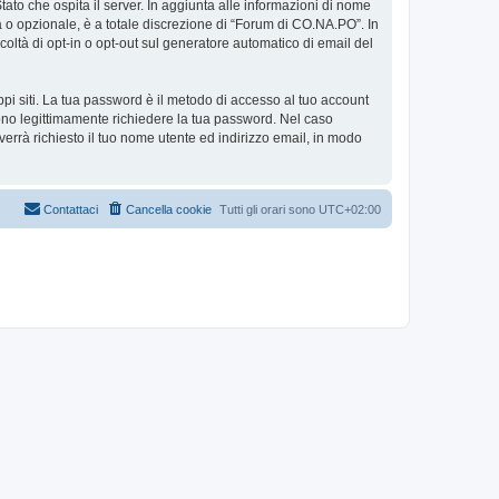
tato che ospita il server. In aggiunta alle informazioni di nome
a o opzionale, è a totale discrezione di “Forum di CO.NA.PO”. In
facoltà di opt-in o opt-out sul generatore automatico di email del
ppi siti. La tua password è il metodo di accesso al tuo account
ono legittimamente richiedere la tua password. Nel caso
errà richiesto il tuo nome utente ed indirizzo email, in modo
Contattaci
Cancella cookie
Tutti gli orari sono
UTC+02:00