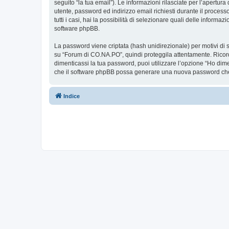
seguito “la tua email”). Le informazioni rilasciate per l’apertur
utente, password ed indirizzo email richiesti durante il proces
tutti i casi, hai la possibilità di selezionare quali delle inform
software phpBB.
La password viene criptata (hash unidirezionale) per motivi di s
su “Forum di CO.NA.PO”, quindi proteggila attentamente. Ricord
dimenticassi la tua password, puoi utilizzare l’opzione “Ho dim
che il software phpBB possa generare una nuova password che 
Indice