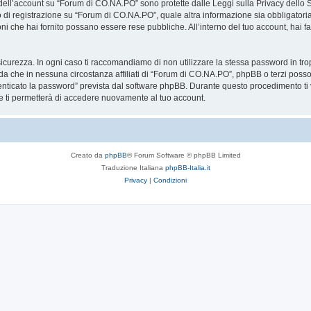
a dell’account su “Forum di CO.NA.PO” sono protette dalle Leggi sulla Privacy dello S
so di registrazione su “Forum di CO.NA.PO”, quale altra informazione sia obbligatori
azioni che hai fornito possano essere rese pubbliche. All’interno del tuo account, hai 
icurezza. In ogni caso ti raccomandiamo di non utilizzare la stessa password in tro
a che in nessuna circostanza affiliati di “Forum di CO.NA.PO”, phpBB o terzi poss
enticato la password” prevista dal software phpBB. Durante questo procedimento ti v
ti permetterà di accedere nuovamente al tuo account.
Creato da
phpBB
® Forum Software © phpBB Limited
Traduzione Italiana
phpBB-Italia.it
Privacy
|
Condizioni