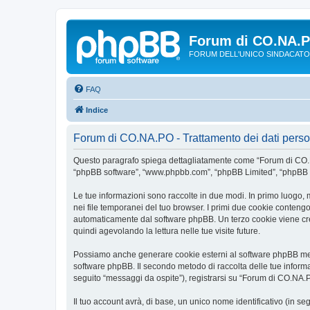
Forum di CO.NA.
FORUM DELL'UNICO SINDACATO
FAQ
Indice
Forum di CO.NA.PO - Trattamento dei dati perso
Questo paragrafo spiega dettagliatamente come “Forum di CO.NA.P
“phpBB software”, “www.phpbb.com”, “phpBB Limited”, “phpBB Tea
Le tue informazioni sono raccolte in due modi. In primo luogo, 
nei file temporanei del tuo browser. I primi due cookie contengon
automaticamente dal software phpBB. Un terzo cookie viene crea
quindi agevolando la lettura nelle tue visite future.
Possiamo anche generare cookie esterni al software phpBB ment
software phpBB. Il secondo metodo di raccolta delle tue informa
seguito “messaggi da ospite”), registrarsi su “Forum di CO.NA.PO”
Il tuo account avrà, di base, un unico nome identificativo (in s