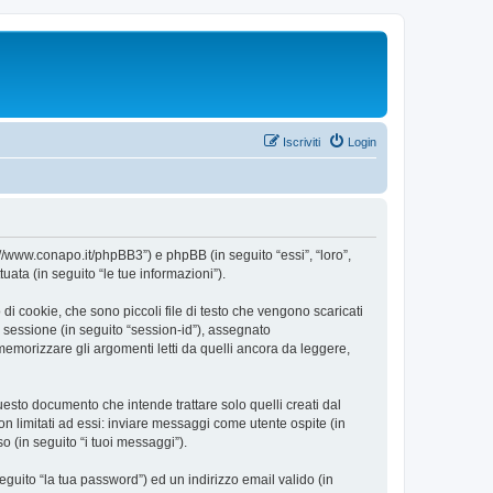
Iscriviti
Login
//www.conapo.it/phpBB3”) e phpBB (in seguito “essi”, “loro”,
ta (in seguito “le tue informazioni”).
 cookie, che sono piccoli file di testo che vengono scaricati
i sessione (in seguito “session-id”), assegnato
morizzare gli argomenti letti da quelli ancora da leggere,
sto documento che intende trattare solo quelli creati dal
n limitati ad essi: inviare messaggi come utente ospite (in
o (in seguito “i tuoi messaggi”).
eguito “la tua password”) ed un indirizzo email valido (in