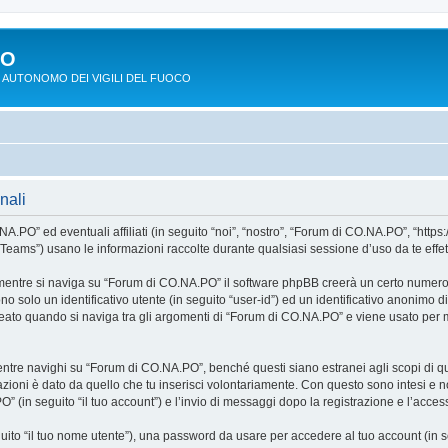
PO
 AUTONOMO DEI VIGILI DEL FUOCO
nali
O” ed eventuali affiliati (in seguito “noi”, “nostro”, “Forum di CO.NA.PO”, “https:
ms”) usano le informazioni raccolte durante qualsiasi sessione d’uso da te effettua
mentre si naviga su “Forum di CO.NA.PO” il software phpBB creerà un certo numero di
o solo un identificativo utente (in seguito “user-id”) ed un identificativo anonimo d
to quando si naviga tra gli argomenti di “Forum di CO.NA.PO” e viene usato per me
re navighi su “Forum di CO.NA.PO”, benché questi siano estranei agli scopi di que
zioni è dato da quello che tu inserisci volontariamente. Con questo sono intesi e no
 (in seguito “il tuo account”) e l’invio di messaggi dopo la registrazione e l’access
eguito “il tuo nome utente”), una password da usare per accedere al tuo account (in s