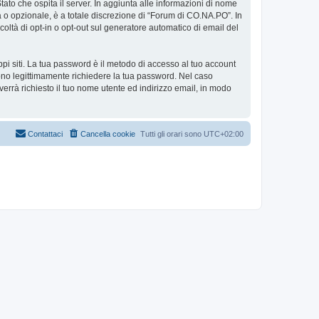
tato che ospita il server. In aggiunta alle informazioni di nome
a o opzionale, è a totale discrezione di “Forum di CO.NA.PO”. In
facoltà di opt-in o opt-out sul generatore automatico di email del
ppi siti. La tua password è il metodo di accesso al tuo account
ono legittimamente richiedere la tua password. Nel caso
errà richiesto il tuo nome utente ed indirizzo email, in modo
Contattaci
Cancella cookie
Tutti gli orari sono
UTC+02:00