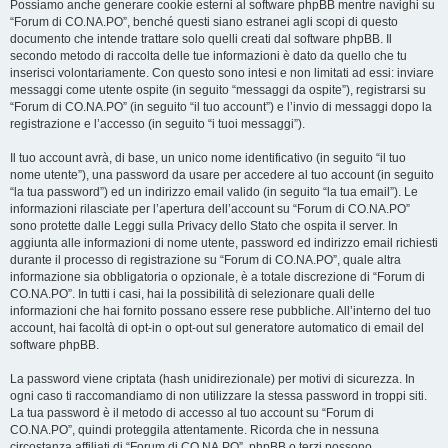
Possiamo anche generare cookie esterni al software phpBB mentre navighi su
“Forum di CO.NA.PO”, benché questi siano estranei agli scopi di questo
documento che intende trattare solo quelli creati dal software phpBB. Il
secondo metodo di raccolta delle tue informazioni è dato da quello che tu
inserisci volontariamente. Con questo sono intesi e non limitati ad essi: inviare
messaggi come utente ospite (in seguito “messaggi da ospite”), registrarsi su
“Forum di CO.NA.PO” (in seguito “il tuo account”) e l’invio di messaggi dopo la
registrazione e l’accesso (in seguito “i tuoi messaggi”).
Il tuo account avrà, di base, un unico nome identificativo (in seguito “il tuo
nome utente”), una password da usare per accedere al tuo account (in seguito
“la tua password”) ed un indirizzo email valido (in seguito “la tua email”). Le
informazioni rilasciate per l’apertura dell’account su “Forum di CO.NA.PO”
sono protette dalle Leggi sulla Privacy dello Stato che ospita il server. In
aggiunta alle informazioni di nome utente, password ed indirizzo email richiesti
durante il processo di registrazione su “Forum di CO.NA.PO”, quale altra
informazione sia obbligatoria o opzionale, è a totale discrezione di “Forum di
CO.NA.PO”. In tutti i casi, hai la possibilità di selezionare quali delle
informazioni che hai fornito possano essere rese pubbliche. All’interno del tuo
account, hai facoltà di opt-in o opt-out sul generatore automatico di email del
software phpBB.
La password viene criptata (hash unidirezionale) per motivi di sicurezza. In
ogni caso ti raccomandiamo di non utilizzare la stessa password in troppi siti.
La tua password è il metodo di accesso al tuo account su “Forum di
CO.NA.PO”, quindi proteggila attentamente. Ricorda che in nessuna
circostanza affiliati di “Forum di CO.NA.PO”, phpBB o terzi possono