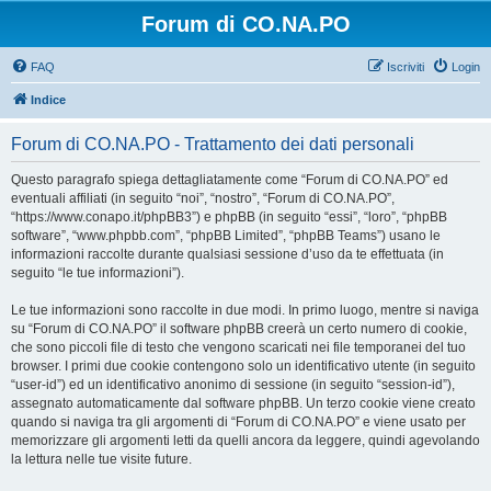
Forum di CO.NA.PO
FAQ
Iscriviti
Login
Indice
Forum di CO.NA.PO - Trattamento dei dati personali
Questo paragrafo spiega dettagliatamente come “Forum di CO.NA.PO” ed
eventuali affiliati (in seguito “noi”, “nostro”, “Forum di CO.NA.PO”,
“https://www.conapo.it/phpBB3”) e phpBB (in seguito “essi”, “loro”, “phpBB
software”, “www.phpbb.com”, “phpBB Limited”, “phpBB Teams”) usano le
informazioni raccolte durante qualsiasi sessione d’uso da te effettuata (in
seguito “le tue informazioni”).
Le tue informazioni sono raccolte in due modi. In primo luogo, mentre si naviga
su “Forum di CO.NA.PO” il software phpBB creerà un certo numero di cookie,
che sono piccoli file di testo che vengono scaricati nei file temporanei del tuo
browser. I primi due cookie contengono solo un identificativo utente (in seguito
“user-id”) ed un identificativo anonimo di sessione (in seguito “session-id”),
assegnato automaticamente dal software phpBB. Un terzo cookie viene creato
quando si naviga tra gli argomenti di “Forum di CO.NA.PO” e viene usato per
memorizzare gli argomenti letti da quelli ancora da leggere, quindi agevolando
la lettura nelle tue visite future.