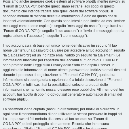
Possiamo anche generare cookie esterni al software phpBB mentre navighi su
“Forum di CO.NA.PO”, benché questi siano estranei agli scopi di questo
documento che intende trattare solo quelli creati dal software phpBB. Il
secondo metodo di raccolta delle tue informazioni è dato da quello che tu
inserisci volontariamente. Con questo sono intesi e non limitati ad essi: inviare
messaggi come utente ospite (in seguito “messaggi da ospite”), registrarsi su
“Forum di CO.NA.PO” (in seguito “il tuo account”) e l’invio di messaggi dopo la
registrazione e l’accesso (in seguito “i tuoi messaggi”).
Il tuo account avrà, di base, un unico nome identificativo (in seguito “il tuo
nome utente”), una password da usare per accedere al tuo account (in seguito
“la tua password”) ed un indirizzo email valido (in seguito “la tua email”). Le
informazioni rilasciate per l’apertura dell’account su “Forum di CO.NA.PO”
sono protette dalle Leggi sulla Privacy dello Stato che ospita il server. In
aggiunta alle informazioni di nome utente, password ed indirizzo email richiesti
durante il processo di registrazione su “Forum di CO.NA.PO”, quale altra
informazione sia obbligatoria o opzionale, è a totale discrezione di “Forum di
CO.NA.PO”. In tutti i casi, hai la possibilità di selezionare quali delle
informazioni che hai fornito possano essere rese pubbliche. All’interno del tuo
account, hai facoltà di opt-in o opt-out sul generatore automatico di email del
software phpBB.
La password viene criptata (hash unidirezionale) per motivi di sicurezza. In
ogni caso ti raccomandiamo di non utilizzare la stessa password in troppi siti.
La tua password è il metodo di accesso al tuo account su “Forum di
CO.NA.PO”, quindi proteggila attentamente. Ricorda che in nessuna
circostanza affiliati di “Forum di CO.NA.PO”, phpBB o terzi possono