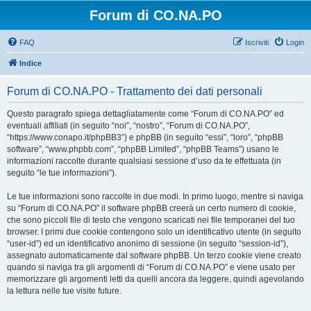
Forum di CO.NA.PO
FAQ
Iscriviti
Login
Indice
Forum di CO.NA.PO - Trattamento dei dati personali
Questo paragrafo spiega dettagliatamente come “Forum di CO.NA.PO” ed
eventuali affiliati (in seguito “noi”, “nostro”, “Forum di CO.NA.PO”,
“https://www.conapo.it/phpBB3”) e phpBB (in seguito “essi”, “loro”, “phpBB
software”, “www.phpbb.com”, “phpBB Limited”, “phpBB Teams”) usano le
informazioni raccolte durante qualsiasi sessione d’uso da te effettuata (in
seguito “le tue informazioni”).
Le tue informazioni sono raccolte in due modi. In primo luogo, mentre si naviga
su “Forum di CO.NA.PO” il software phpBB creerà un certo numero di cookie,
che sono piccoli file di testo che vengono scaricati nei file temporanei del tuo
browser. I primi due cookie contengono solo un identificativo utente (in seguito
“user-id”) ed un identificativo anonimo di sessione (in seguito “session-id”),
assegnato automaticamente dal software phpBB. Un terzo cookie viene creato
quando si naviga tra gli argomenti di “Forum di CO.NA.PO” e viene usato per
memorizzare gli argomenti letti da quelli ancora da leggere, quindi agevolando
la lettura nelle tue visite future.