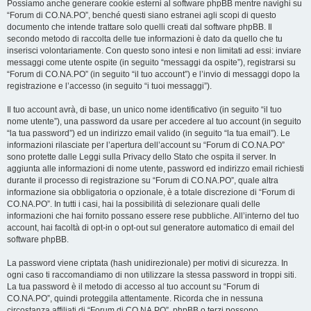
Possiamo anche generare cookie esterni al software phpBB mentre navighi su
“Forum di CO.NA.PO”, benché questi siano estranei agli scopi di questo
documento che intende trattare solo quelli creati dal software phpBB. Il
secondo metodo di raccolta delle tue informazioni è dato da quello che tu
inserisci volontariamente. Con questo sono intesi e non limitati ad essi: inviare
messaggi come utente ospite (in seguito “messaggi da ospite”), registrarsi su
“Forum di CO.NA.PO” (in seguito “il tuo account”) e l’invio di messaggi dopo la
registrazione e l’accesso (in seguito “i tuoi messaggi”).
Il tuo account avrà, di base, un unico nome identificativo (in seguito “il tuo
nome utente”), una password da usare per accedere al tuo account (in seguito
“la tua password”) ed un indirizzo email valido (in seguito “la tua email”). Le
informazioni rilasciate per l’apertura dell’account su “Forum di CO.NA.PO”
sono protette dalle Leggi sulla Privacy dello Stato che ospita il server. In
aggiunta alle informazioni di nome utente, password ed indirizzo email richiesti
durante il processo di registrazione su “Forum di CO.NA.PO”, quale altra
informazione sia obbligatoria o opzionale, è a totale discrezione di “Forum di
CO.NA.PO”. In tutti i casi, hai la possibilità di selezionare quali delle
informazioni che hai fornito possano essere rese pubbliche. All’interno del tuo
account, hai facoltà di opt-in o opt-out sul generatore automatico di email del
software phpBB.
La password viene criptata (hash unidirezionale) per motivi di sicurezza. In
ogni caso ti raccomandiamo di non utilizzare la stessa password in troppi siti.
La tua password è il metodo di accesso al tuo account su “Forum di
CO.NA.PO”, quindi proteggila attentamente. Ricorda che in nessuna
circostanza affiliati di “Forum di CO.NA.PO”, phpBB o terzi possono