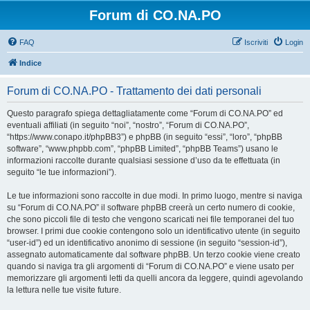
Forum di CO.NA.PO
FAQ
Iscriviti
Login
Indice
Forum di CO.NA.PO - Trattamento dei dati personali
Questo paragrafo spiega dettagliatamente come “Forum di CO.NA.PO” ed
eventuali affiliati (in seguito “noi”, “nostro”, “Forum di CO.NA.PO”,
“https://www.conapo.it/phpBB3”) e phpBB (in seguito “essi”, “loro”, “phpBB
software”, “www.phpbb.com”, “phpBB Limited”, “phpBB Teams”) usano le
informazioni raccolte durante qualsiasi sessione d’uso da te effettuata (in
seguito “le tue informazioni”).
Le tue informazioni sono raccolte in due modi. In primo luogo, mentre si naviga
su “Forum di CO.NA.PO” il software phpBB creerà un certo numero di cookie,
che sono piccoli file di testo che vengono scaricati nei file temporanei del tuo
browser. I primi due cookie contengono solo un identificativo utente (in seguito
“user-id”) ed un identificativo anonimo di sessione (in seguito “session-id”),
assegnato automaticamente dal software phpBB. Un terzo cookie viene creato
quando si naviga tra gli argomenti di “Forum di CO.NA.PO” e viene usato per
memorizzare gli argomenti letti da quelli ancora da leggere, quindi agevolando
la lettura nelle tue visite future.