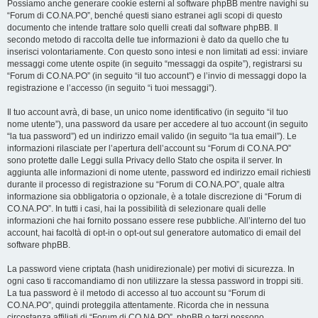
Possiamo anche generare cookie esterni al software phpBB mentre navighi su
“Forum di CO.NA.PO”, benché questi siano estranei agli scopi di questo
documento che intende trattare solo quelli creati dal software phpBB. Il
secondo metodo di raccolta delle tue informazioni è dato da quello che tu
inserisci volontariamente. Con questo sono intesi e non limitati ad essi: inviare
messaggi come utente ospite (in seguito “messaggi da ospite”), registrarsi su
“Forum di CO.NA.PO” (in seguito “il tuo account”) e l’invio di messaggi dopo la
registrazione e l’accesso (in seguito “i tuoi messaggi”).
Il tuo account avrà, di base, un unico nome identificativo (in seguito “il tuo
nome utente”), una password da usare per accedere al tuo account (in seguito
“la tua password”) ed un indirizzo email valido (in seguito “la tua email”). Le
informazioni rilasciate per l’apertura dell’account su “Forum di CO.NA.PO”
sono protette dalle Leggi sulla Privacy dello Stato che ospita il server. In
aggiunta alle informazioni di nome utente, password ed indirizzo email richiesti
durante il processo di registrazione su “Forum di CO.NA.PO”, quale altra
informazione sia obbligatoria o opzionale, è a totale discrezione di “Forum di
CO.NA.PO”. In tutti i casi, hai la possibilità di selezionare quali delle
informazioni che hai fornito possano essere rese pubbliche. All’interno del tuo
account, hai facoltà di opt-in o opt-out sul generatore automatico di email del
software phpBB.
La password viene criptata (hash unidirezionale) per motivi di sicurezza. In
ogni caso ti raccomandiamo di non utilizzare la stessa password in troppi siti.
La tua password è il metodo di accesso al tuo account su “Forum di
CO.NA.PO”, quindi proteggila attentamente. Ricorda che in nessuna
circostanza affiliati di “Forum di CO.NA.PO”, phpBB o terzi possono