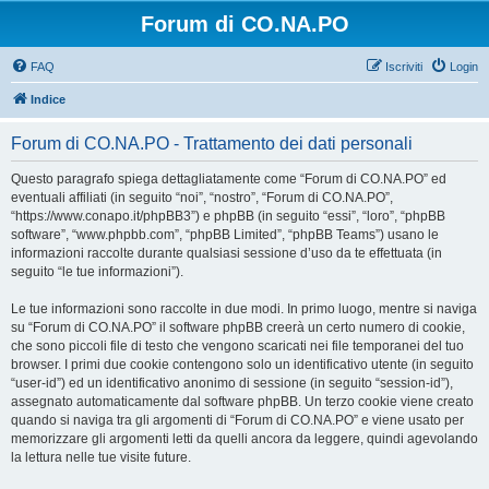
Forum di CO.NA.PO
FAQ
Iscriviti
Login
Indice
Forum di CO.NA.PO - Trattamento dei dati personali
Questo paragrafo spiega dettagliatamente come “Forum di CO.NA.PO” ed
eventuali affiliati (in seguito “noi”, “nostro”, “Forum di CO.NA.PO”,
“https://www.conapo.it/phpBB3”) e phpBB (in seguito “essi”, “loro”, “phpBB
software”, “www.phpbb.com”, “phpBB Limited”, “phpBB Teams”) usano le
informazioni raccolte durante qualsiasi sessione d’uso da te effettuata (in
seguito “le tue informazioni”).
Le tue informazioni sono raccolte in due modi. In primo luogo, mentre si naviga
su “Forum di CO.NA.PO” il software phpBB creerà un certo numero di cookie,
che sono piccoli file di testo che vengono scaricati nei file temporanei del tuo
browser. I primi due cookie contengono solo un identificativo utente (in seguito
“user-id”) ed un identificativo anonimo di sessione (in seguito “session-id”),
assegnato automaticamente dal software phpBB. Un terzo cookie viene creato
quando si naviga tra gli argomenti di “Forum di CO.NA.PO” e viene usato per
memorizzare gli argomenti letti da quelli ancora da leggere, quindi agevolando
la lettura nelle tue visite future.