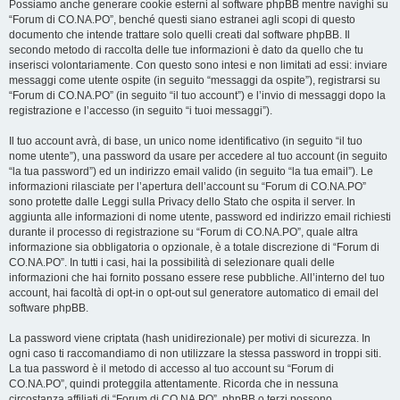
Possiamo anche generare cookie esterni al software phpBB mentre navighi su
“Forum di CO.NA.PO”, benché questi siano estranei agli scopi di questo
documento che intende trattare solo quelli creati dal software phpBB. Il
secondo metodo di raccolta delle tue informazioni è dato da quello che tu
inserisci volontariamente. Con questo sono intesi e non limitati ad essi: inviare
messaggi come utente ospite (in seguito “messaggi da ospite”), registrarsi su
“Forum di CO.NA.PO” (in seguito “il tuo account”) e l’invio di messaggi dopo la
registrazione e l’accesso (in seguito “i tuoi messaggi”).
Il tuo account avrà, di base, un unico nome identificativo (in seguito “il tuo
nome utente”), una password da usare per accedere al tuo account (in seguito
“la tua password”) ed un indirizzo email valido (in seguito “la tua email”). Le
informazioni rilasciate per l’apertura dell’account su “Forum di CO.NA.PO”
sono protette dalle Leggi sulla Privacy dello Stato che ospita il server. In
aggiunta alle informazioni di nome utente, password ed indirizzo email richiesti
durante il processo di registrazione su “Forum di CO.NA.PO”, quale altra
informazione sia obbligatoria o opzionale, è a totale discrezione di “Forum di
CO.NA.PO”. In tutti i casi, hai la possibilità di selezionare quali delle
informazioni che hai fornito possano essere rese pubbliche. All’interno del tuo
account, hai facoltà di opt-in o opt-out sul generatore automatico di email del
software phpBB.
La password viene criptata (hash unidirezionale) per motivi di sicurezza. In
ogni caso ti raccomandiamo di non utilizzare la stessa password in troppi siti.
La tua password è il metodo di accesso al tuo account su “Forum di
CO.NA.PO”, quindi proteggila attentamente. Ricorda che in nessuna
circostanza affiliati di “Forum di CO.NA.PO”, phpBB o terzi possono