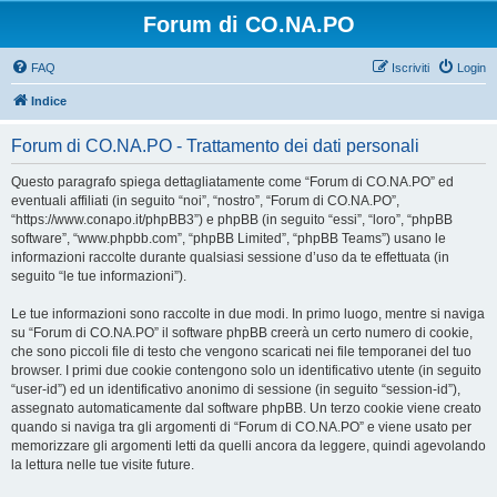
Forum di CO.NA.PO
FAQ
Iscriviti
Login
Indice
Forum di CO.NA.PO - Trattamento dei dati personali
Questo paragrafo spiega dettagliatamente come “Forum di CO.NA.PO” ed
eventuali affiliati (in seguito “noi”, “nostro”, “Forum di CO.NA.PO”,
“https://www.conapo.it/phpBB3”) e phpBB (in seguito “essi”, “loro”, “phpBB
software”, “www.phpbb.com”, “phpBB Limited”, “phpBB Teams”) usano le
informazioni raccolte durante qualsiasi sessione d’uso da te effettuata (in
seguito “le tue informazioni”).
Le tue informazioni sono raccolte in due modi. In primo luogo, mentre si naviga
su “Forum di CO.NA.PO” il software phpBB creerà un certo numero di cookie,
che sono piccoli file di testo che vengono scaricati nei file temporanei del tuo
browser. I primi due cookie contengono solo un identificativo utente (in seguito
“user-id”) ed un identificativo anonimo di sessione (in seguito “session-id”),
assegnato automaticamente dal software phpBB. Un terzo cookie viene creato
quando si naviga tra gli argomenti di “Forum di CO.NA.PO” e viene usato per
memorizzare gli argomenti letti da quelli ancora da leggere, quindi agevolando
la lettura nelle tue visite future.