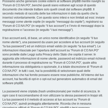
Possiamo anche generare cookie esterni al software phpBB mentre navighi su
“Forum di CO.NA.PO”, benché questi siano estranei agli scopi di questo
documento che intende trattare solo quelli creati dal software phpBB. Il
secondo metodo di raccolta delle tue informazioni è dato da quello che tu
inserisci volontariamente. Con questo sono intesi e non limitati ad essi: inviare
messaggi come utente ospite (in seguito “messaggi da ospite”), registrarsi su
“Forum di CO.NA.PO” (in seguito “il tuo account”) e l’invio di messaggi dopo la
registrazione e l’accesso (in seguito “i tuoi messaggi”).
Il tuo account avrà, di base, un unico nome identificativo (in seguito “il tuo
nome utente”), una password da usare per accedere al tuo account (in seguito
“la tua password”) ed un indirizzo email valido (in seguito “la tua email”). Le
informazioni rilasciate per l’apertura dell’account su “Forum di CO.NA.PO”
sono protette dalle Leggi sulla Privacy dello Stato che ospita il server. In
aggiunta alle informazioni di nome utente, password ed indirizzo email richiesti
durante il processo di registrazione su “Forum di CO.NA.PO”, quale altra
informazione sia obbligatoria o opzionale, è a totale discrezione di “Forum di
CO.NA.PO”. In tutti i casi, hai la possibilità di selezionare quali delle
informazioni che hai fornito possano essere rese pubbliche. All’interno del tuo
account, hai facoltà di opt-in o opt-out sul generatore automatico di email del
software phpBB.
La password viene criptata (hash unidirezionale) per motivi di sicurezza. In
ogni caso ti raccomandiamo di non utilizzare la stessa password in troppi siti.
La tua password è il metodo di accesso al tuo account su “Forum di
CO.NA.PO”, quindi proteggila attentamente. Ricorda che in nessuna
circostanza affiliati di “Forum di CO.NA.PO”, phpBB o terzi possono