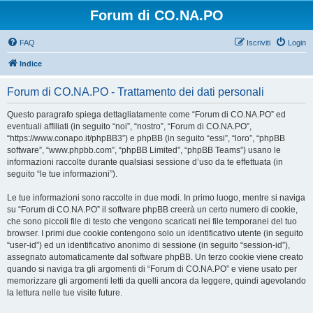
Forum di CO.NA.PO
FAQ
Iscriviti
Login
Indice
Forum di CO.NA.PO - Trattamento dei dati personali
Questo paragrafo spiega dettagliatamente come “Forum di CO.NA.PO” ed
eventuali affiliati (in seguito “noi”, “nostro”, “Forum di CO.NA.PO”,
“https://www.conapo.it/phpBB3”) e phpBB (in seguito “essi”, “loro”, “phpBB
software”, “www.phpbb.com”, “phpBB Limited”, “phpBB Teams”) usano le
informazioni raccolte durante qualsiasi sessione d’uso da te effettuata (in
seguito “le tue informazioni”).
Le tue informazioni sono raccolte in due modi. In primo luogo, mentre si naviga
su “Forum di CO.NA.PO” il software phpBB creerà un certo numero di cookie,
che sono piccoli file di testo che vengono scaricati nei file temporanei del tuo
browser. I primi due cookie contengono solo un identificativo utente (in seguito
“user-id”) ed un identificativo anonimo di sessione (in seguito “session-id”),
assegnato automaticamente dal software phpBB. Un terzo cookie viene creato
quando si naviga tra gli argomenti di “Forum di CO.NA.PO” e viene usato per
memorizzare gli argomenti letti da quelli ancora da leggere, quindi agevolando
la lettura nelle tue visite future.