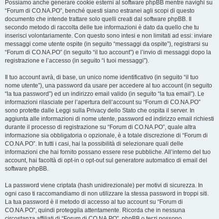
Possiamo anche generare cookie esterni al software phpBB mentre navighi su
“Forum di CO.NA.PO”, benché questi siano estranei agli scopi di questo
documento che intende trattare solo quelli creati dal software phpBB. Il
secondo metodo di raccolta delle tue informazioni è dato da quello che tu
inserisci volontariamente. Con questo sono intesi e non limitati ad essi: inviare
messaggi come utente ospite (in seguito “messaggi da ospite”), registrarsi su
“Forum di CO.NA.PO” (in seguito “il tuo account”) e l’invio di messaggi dopo la
registrazione e l’accesso (in seguito “i tuoi messaggi”).
Il tuo account avrà, di base, un unico nome identificativo (in seguito “il tuo
nome utente”), una password da usare per accedere al tuo account (in seguito
“la tua password”) ed un indirizzo email valido (in seguito “la tua email”). Le
informazioni rilasciate per l’apertura dell’account su “Forum di CO.NA.PO”
sono protette dalle Leggi sulla Privacy dello Stato che ospita il server. In
aggiunta alle informazioni di nome utente, password ed indirizzo email richiesti
durante il processo di registrazione su “Forum di CO.NA.PO”, quale altra
informazione sia obbligatoria o opzionale, è a totale discrezione di “Forum di
CO.NA.PO”. In tutti i casi, hai la possibilità di selezionare quali delle
informazioni che hai fornito possano essere rese pubbliche. All’interno del tuo
account, hai facoltà di opt-in o opt-out sul generatore automatico di email del
software phpBB.
La password viene criptata (hash unidirezionale) per motivi di sicurezza. In
ogni caso ti raccomandiamo di non utilizzare la stessa password in troppi siti.
La tua password è il metodo di accesso al tuo account su “Forum di
CO.NA.PO”, quindi proteggila attentamente. Ricorda che in nessuna
circostanza affiliati di “Forum di CO.NA.PO”, phpBB o terzi possono