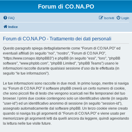
Forum di CO.NA.PO
FAQ
Iscriviti
Login
Indice
Forum di CO.NA.PO - Trattamento dei dati personali
Questo paragrafo spiega dettagliatamente come “Forum di CO.NA.PO” ed
eventuali affiliati (in seguito “noi”, “nostro”, “Forum di CO.NA.PO”,
“https://www.conapo.it/phpBB3”) e phpBB (in seguito “essi”, “loro”, “phpBB
software”, “www.phpbb.com”, “phpBB Limited”, “phpBB Teams”) usano le
informazioni raccolte durante qualsiasi sessione d’uso da te effettuata (in
seguito “le tue informazioni”).
Le tue informazioni sono raccolte in due modi. In primo luogo, mentre si naviga
su “Forum di CO.NA.PO” il software phpBB creerà un certo numero di cookie,
che sono piccoli file di testo che vengono scaricati nei file temporanei del tuo
browser. I primi due cookie contengono solo un identificativo utente (in seguito
“user-id”) ed un identificativo anonimo di sessione (in seguito “session-id”),
assegnato automaticamente dal software phpBB. Un terzo cookie viene creato
quando si naviga tra gli argomenti di “Forum di CO.NA.PO” e viene usato per
memorizzare gli argomenti letti da quelli ancora da leggere, quindi agevolando
la lettura nelle tue visite future.