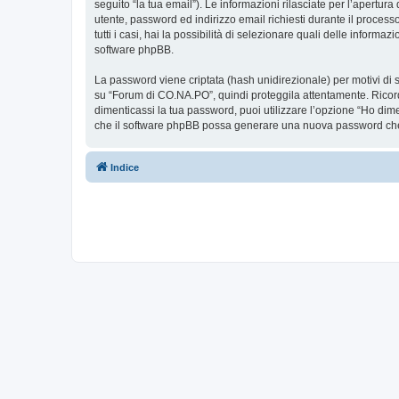
seguito “la tua email”). Le informazioni rilasciate per l’apertur
utente, password ed indirizzo email richiesti durante il proces
tutti i casi, hai la possibilità di selezionare quali delle inform
software phpBB.
La password viene criptata (hash unidirezionale) per motivi di s
su “Forum di CO.NA.PO”, quindi proteggila attentamente. Ricord
dimenticassi la tua password, puoi utilizzare l’opzione “Ho dim
che il software phpBB possa generare una nuova password che 
Indice