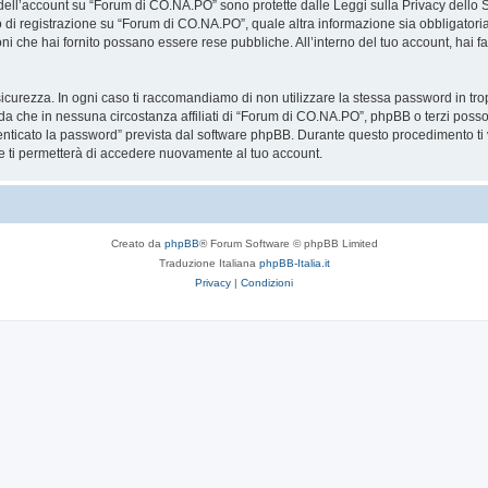
a dell’account su “Forum di CO.NA.PO” sono protette dalle Leggi sulla Privacy dello S
so di registrazione su “Forum di CO.NA.PO”, quale altra informazione sia obbligatori
azioni che hai fornito possano essere rese pubbliche. All’interno del tuo account, hai 
icurezza. In ogni caso ti raccomandiamo di non utilizzare la stessa password in tro
a che in nessuna circostanza affiliati di “Forum di CO.NA.PO”, phpBB o terzi poss
enticato la password” prevista dal software phpBB. Durante questo procedimento ti v
ti permetterà di accedere nuovamente al tuo account.
Creato da
phpBB
® Forum Software © phpBB Limited
Traduzione Italiana
phpBB-Italia.it
Privacy
|
Condizioni