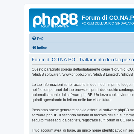
Forum di CO.NA.
FORUM DELL'UNICO SINDACATO
FAQ
Indice
Forum di CO.NA.PO - Trattamento dei dati perso
Questo paragrafo spiega dettagliatamente come “Forum di CO.NA.P
“phpBB software”, “www.phpbb.com”, “phpBB Limited”, “phpBB Tea
Le tue informazioni sono raccolte in due modi. In primo luogo, 
nei file temporanei del tuo browser. I primi due cookie contengon
automaticamente dal software phpBB. Un terzo cookie viene crea
quindi agevolando la lettura nelle tue visite future.
Possiamo anche generare cookie esterni al software phpBB ment
software phpBB. Il secondo metodo di raccolta delle tue informa
seguito “messaggi da ospite”), registrarsi su “Forum di CO.NA.PO”
Il tuo account avrà, di base, un unico nome identificativo (in s