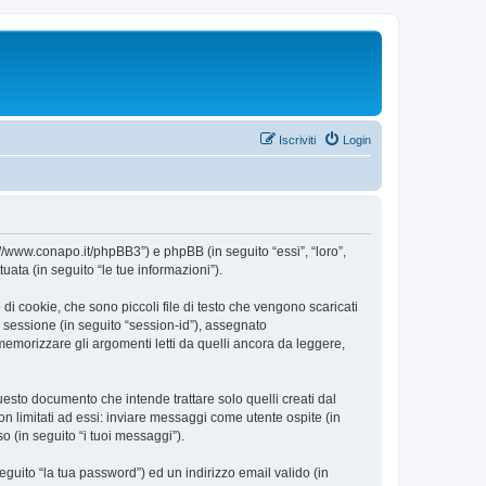
Iscriviti
Login
//www.conapo.it/phpBB3”) e phpBB (in seguito “essi”, “loro”,
ta (in seguito “le tue informazioni”).
 cookie, che sono piccoli file di testo che vengono scaricati
i sessione (in seguito “session-id”), assegnato
morizzare gli argomenti letti da quelli ancora da leggere,
sto documento che intende trattare solo quelli creati dal
n limitati ad essi: inviare messaggi come utente ospite (in
o (in seguito “i tuoi messaggi”).
eguito “la tua password”) ed un indirizzo email valido (in