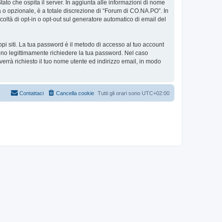
tato che ospita il server. In aggiunta alle informazioni di nome
a o opzionale, è a totale discrezione di “Forum di CO.NA.PO”. In
facoltà di opt-in o opt-out sul generatore automatico di email del
ppi siti. La tua password è il metodo di accesso al tuo account
ono legittimamente richiedere la tua password. Nel caso
errà richiesto il tuo nome utente ed indirizzo email, in modo
Contattaci
Cancella cookie
Tutti gli orari sono
UTC+02:00