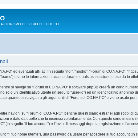
PO
 AUTONOMO DEI VIGILI DEL FUOCO
nali
O” ed eventuali affiliati (in seguito “noi”, “nostro”, “Forum di CO.NA.PO”, “https:
ms”) usano le informazioni raccolte durante qualsiasi sessione d’uso da te effettua
mentre si naviga su “Forum di CO.NA.PO” il software phpBB creerà un certo numero di
o solo un identificativo utente (in seguito “user-id”) ed un identificativo anonimo d
to quando si naviga tra gli argomenti di “Forum di CO.NA.PO” e viene usato per me
re navighi su “Forum di CO.NA.PO”, benché questi siano estranei agli scopi di que
zioni è dato da quello che tu inserisci volontariamente. Con questo sono intesi e no
 (in seguito “il tuo account”) e l’invio di messaggi dopo la registrazione e l’access
eguito “il tuo nome utente”), una password da usare per accedere al tuo account (in s