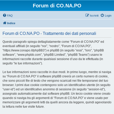
Forum di CO.NA.PO
FAQ
Iscriviti
Login
Indice
Forum di CO.NA.PO - Trattamento dei dati personali
Questo paragrafo spiega dettagliatamente come “Forum di CO.NA.PO” ed
eventuali affiliati (in seguito “noi”, “nostro”, “Forum di CO.NA.PO”,
“https://www.conapo.it/phpBB3”) e phpBB (in seguito “essi”, “loro”, “phpBB
software”, “www.phpbb.com”, “phpBB Limited”, “phpBB Teams”) usano le
informazioni raccolte durante qualsiasi sessione d’uso da te effettuata (in
seguito “le tue informazioni”).
Le tue informazioni sono raccolte in due modi. In primo luogo, mentre si naviga
su “Forum di CO.NA.PO” il software phpBB creerà un certo numero di cookie,
che sono piccoli file di testo che vengono scaricati nei file temporanei del tuo
browser. I primi due cookie contengono solo un identificativo utente (in seguito
“user-id”) ed un identificativo anonimo di sessione (in seguito “session-id”),
assegnato automaticamente dal software phpBB. Un terzo cookie viene creato
quando si naviga tra gli argomenti di “Forum di CO.NA.PO” e viene usato per
memorizzare gli argomenti letti da quelli ancora da leggere, quindi agevolando
la lettura nelle tue visite future.