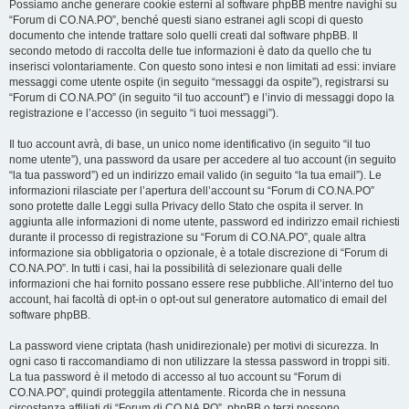
Possiamo anche generare cookie esterni al software phpBB mentre navighi su
“Forum di CO.NA.PO”, benché questi siano estranei agli scopi di questo
documento che intende trattare solo quelli creati dal software phpBB. Il
secondo metodo di raccolta delle tue informazioni è dato da quello che tu
inserisci volontariamente. Con questo sono intesi e non limitati ad essi: inviare
messaggi come utente ospite (in seguito “messaggi da ospite”), registrarsi su
“Forum di CO.NA.PO” (in seguito “il tuo account”) e l’invio di messaggi dopo la
registrazione e l’accesso (in seguito “i tuoi messaggi”).
Il tuo account avrà, di base, un unico nome identificativo (in seguito “il tuo
nome utente”), una password da usare per accedere al tuo account (in seguito
“la tua password”) ed un indirizzo email valido (in seguito “la tua email”). Le
informazioni rilasciate per l’apertura dell’account su “Forum di CO.NA.PO”
sono protette dalle Leggi sulla Privacy dello Stato che ospita il server. In
aggiunta alle informazioni di nome utente, password ed indirizzo email richiesti
durante il processo di registrazione su “Forum di CO.NA.PO”, quale altra
informazione sia obbligatoria o opzionale, è a totale discrezione di “Forum di
CO.NA.PO”. In tutti i casi, hai la possibilità di selezionare quali delle
informazioni che hai fornito possano essere rese pubbliche. All’interno del tuo
account, hai facoltà di opt-in o opt-out sul generatore automatico di email del
software phpBB.
La password viene criptata (hash unidirezionale) per motivi di sicurezza. In
ogni caso ti raccomandiamo di non utilizzare la stessa password in troppi siti.
La tua password è il metodo di accesso al tuo account su “Forum di
CO.NA.PO”, quindi proteggila attentamente. Ricorda che in nessuna
circostanza affiliati di “Forum di CO.NA.PO”, phpBB o terzi possono