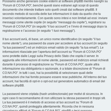
Possiamo anche generare cookie esterni al software phpBB mentre navighi su
“Forum di CO.NA.PO”, benché questi siano estranei agli scopi di questo
documento che intende trattare solo quelli creati dal software phpBB. Il
secondo metodo di raccolta delle tue informazioni è dato da quello che tu
inserisci volontariamente. Con questo sono intesi e non limitati ad essi: inviare
messaggi come utente ospite (in seguito “messaggi da ospite”), registrarsi su
“Forum di CO.NA.PO” (in seguito “il tuo account”) e l’invio di messaggi dopo la
registrazione e l’accesso (in seguito “i tuoi messaggi”).
Il tuo account avrà, di base, un unico nome identificativo (in seguito “il tuo
nome utente”), una password da usare per accedere al tuo account (in seguito
“la tua password”) ed un indirizzo email valido (in seguito “la tua email”). Le
informazioni rilasciate per l’apertura dell’account su “Forum di CO.NA.PO”
sono protette dalle Leggi sulla Privacy dello Stato che ospita il server. In
aggiunta alle informazioni di nome utente, password ed indirizzo email richiesti
durante il processo di registrazione su “Forum di CO.NA.PO”, quale altra
informazione sia obbligatoria o opzionale, è a totale discrezione di “Forum di
CO.NA.PO”. In tutti i casi, hai la possibilità di selezionare quali delle
informazioni che hai fornito possano essere rese pubbliche. All’interno del tuo
account, hai facoltà di opt-in o opt-out sul generatore automatico di email del
software phpBB.
La password viene criptata (hash unidirezionale) per motivi di sicurezza. In
ogni caso ti raccomandiamo di non utilizzare la stessa password in troppi siti.
La tua password è il metodo di accesso al tuo account su “Forum di
CO.NA.PO”, quindi proteggila attentamente. Ricorda che in nessuna
circostanza affiliati di “Forum di CO.NA.PO”, phpBB o terzi possono