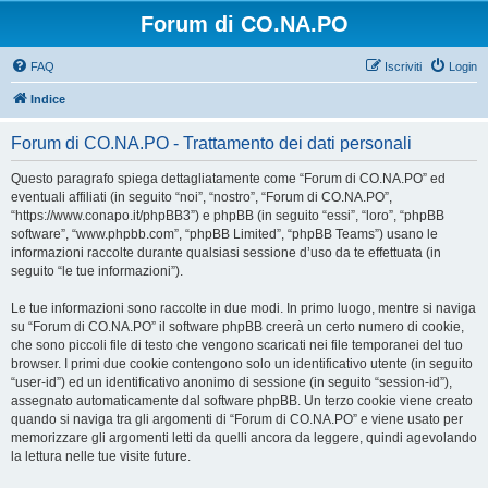
Forum di CO.NA.PO
FAQ
Iscriviti
Login
Indice
Forum di CO.NA.PO - Trattamento dei dati personali
Questo paragrafo spiega dettagliatamente come “Forum di CO.NA.PO” ed
eventuali affiliati (in seguito “noi”, “nostro”, “Forum di CO.NA.PO”,
“https://www.conapo.it/phpBB3”) e phpBB (in seguito “essi”, “loro”, “phpBB
software”, “www.phpbb.com”, “phpBB Limited”, “phpBB Teams”) usano le
informazioni raccolte durante qualsiasi sessione d’uso da te effettuata (in
seguito “le tue informazioni”).
Le tue informazioni sono raccolte in due modi. In primo luogo, mentre si naviga
su “Forum di CO.NA.PO” il software phpBB creerà un certo numero di cookie,
che sono piccoli file di testo che vengono scaricati nei file temporanei del tuo
browser. I primi due cookie contengono solo un identificativo utente (in seguito
“user-id”) ed un identificativo anonimo di sessione (in seguito “session-id”),
assegnato automaticamente dal software phpBB. Un terzo cookie viene creato
quando si naviga tra gli argomenti di “Forum di CO.NA.PO” e viene usato per
memorizzare gli argomenti letti da quelli ancora da leggere, quindi agevolando
la lettura nelle tue visite future.