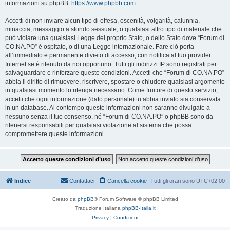
informazioni su phpBB:
https://www.phpbb.com
.
Accetti di non inviare alcun tipo di offesa, oscenità, volgarità, calunnia,
minaccia, messaggio a sfondo sessuale, o qualsiasi altro tipo di materiale che
può violare una qualsiasi Legge del proprio Stato, o dello Stato dove “Forum di
CO.NA.PO” è ospitato, o di una Legge internazionale. Fare ciò porta
all’immediato e permanente divieto di accesso, con notifica al tuo provider
Internet se è ritenuto da noi opportuno. Tutti gli indirizzi IP sono registrati per
salvaguardare e rinforzare queste condizioni. Accetti che “Forum di CO.NA.PO”
abbia il diritto di rimuovere, riscrivere, spostare o chiudere qualsiasi argomento
in qualsiasi momento lo ritenga necessario. Come fruitore di questo servizio,
accetti che ogni informazione (dato personale) tu abbia inviato sia conservata
in un database. Al contempo queste informazioni non saranno divulgate a
nessuno senza il tuo consenso, né “Forum di CO.NA.PO” o phpBB sono da
ritenersi responsabili per qualsiasi violazione al sistema che possa
compromettere queste informazioni.
Indice
Contattaci
Cancella cookie
Tutti gli orari sono
UTC+02:00
Creato da
phpBB
® Forum Software © phpBB Limited
Traduzione Italiana
phpBB-Italia.it
Privacy
|
Condizioni