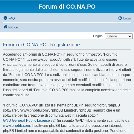
Forum di CO.NA.PO
FAQ
Login
Indice
Lingua:
Forum di CO.NA.PO - Registrazione
Accedendo a “Forum di CO.NA.PO” (in seguito “noi”, “nostro”, “Forum di
CO.NA.PO”, “https://www.conapo.it/phpBB3”), l’utente accetta di essere
vincolato legalmente alle seguenti condizioni d’uso. Se non accetti di essere
limitato legalmente dalle condizioni d’uso seguenti non utilizzare i servizi offerti
da “Forum di CO.NA.PO”. Le condizioni d’uso possono cambiare in qualunque
momento, sarà nostra premura avvisarti di tali modifiche, benché sia opportuno
controllare con frequenza queste pagine per eventuali modifiche, dato che
l’uso dei servizi di “Forum di CO.NA.PO” implica la completa accettazione delle
condizioni d’uso.
“Forum di CO.NA.PO” utilizza il sistema phpBB (in seguito “loro”, “phpBB
software”, “www.phpbb.com”, “phpBB Limited”, “phpBB Teams”) che è un
software per la creazione di comunità web rilasciata sotto “
GNU General Public License v2
” (in seguito “GPL”) liberamente scaricabile da
www.phpbb.com
. Il software phpBB facilita le aree di discussione internet;
phpBB Limited non è responsabile dei contenuti e della gestione. Per ulteriori