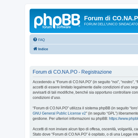
Forum di CO.NA.
FORUM DELL'UNICO SINDACATO
FAQ
Indice
Forum di CO.NA.PO - Registrazione
Accedendo a “Forum di CO.NA.PO” (in seguito “noi”, “nostro”, “
accetti di essere limitato legalmente dalle condizioni d’uso s
avvisarti di tali modifiche, benché sia opportuno controllare c
condizioni d’uso.
“Forum di CO.NA.PO” utilizza il sistema phpBB (in seguito “lor
GNU General Public License v2
” (in seguito “GPL”) liberament
gestione. Per ulteriori informazioni su phpBB:
https://www.php
Accetti di non inviare alcun tipo di offesa, oscenità, volgarità,
Stato dove “Forum di CO.NA.PO” è ospitato, o di una Legge intern