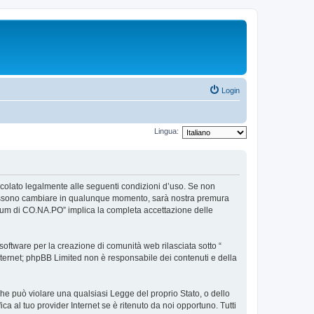
Login
Lingua:
ncolato legalmente alle seguenti condizioni d’uso. Se non
so possono cambiare in qualunque momento, sarà nostra premura
Forum di CO.NA.PO” implica la completa accettazione delle
ftware per la creazione di comunità web rilasciata sotto “
 internet; phpBB Limited non è responsabile dei contenuti e della
 che può violare una qualsiasi Legge del proprio Stato, o dello
a al tuo provider Internet se è ritenuto da noi opportuno. Tutti