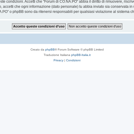
ueste condizioni. Accetti che “Forum di CO.NA.PO” abbia il diritto di rimuovere, risc
o, accetti che ogni informazione (dato personale) tu abbia inviato sia conservata 
.PO” o phpBB sono da ritenersi responsabili per qualsiasi violazione al sistema 
Creato da
phpBB
® Forum Software © phpBB Limited
Traduzione Italiana
phpBB-Italia.it
Privacy
|
Condizioni