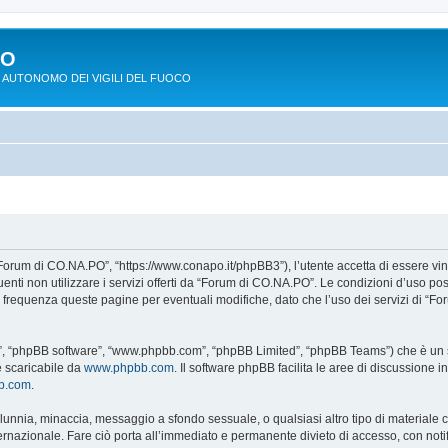
PO
 AUTONOMO DEI VIGILI DEL FUOCO
Forum di CO.NA.PO”, “https://www.conapo.it/phpBB3”), l’utente accetta di essere vi
eguenti non utilizzare i servizi offerti da “Forum di CO.NA.PO”. Le condizioni d’u
on frequenza queste pagine per eventuali modifiche, dato che l’uso dei servizi di “
o”, “phpBB software”, “www.phpbb.com”, “phpBB Limited”, “phpBB Teams”) che è un so
e scaricabile da
www.phpbb.com
. Il software phpBB facilita le aree di discussione
bb.com
.
 calunnia, minaccia, messaggio a sfondo sessuale, o qualsiasi altro tipo di materiale
azionale. Fare ciò porta all’immediato e permanente divieto di accesso, con notific