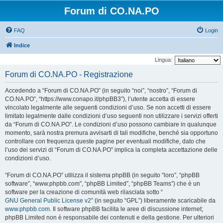
Forum di CO.NA.PO
FAQ
Login
Indice
Lingua:
Forum di CO.NA.PO - Registrazione
Accedendo a “Forum di CO.NA.PO” (in seguito “noi”, “nostro”, “Forum di
CO.NA.PO”, “https://www.conapo.it/phpBB3”), l’utente accetta di essere
vincolato legalmente alle seguenti condizioni d’uso. Se non accetti di essere
limitato legalmente dalle condizioni d’uso seguenti non utilizzare i servizi offerti
da “Forum di CO.NA.PO”. Le condizioni d’uso possono cambiare in qualunque
momento, sarà nostra premura avvisarti di tali modifiche, benché sia opportuno
controllare con frequenza queste pagine per eventuali modifiche, dato che
l’uso dei servizi di “Forum di CO.NA.PO” implica la completa accettazione delle
condizioni d’uso.
“Forum di CO.NA.PO” utilizza il sistema phpBB (in seguito “loro”, “phpBB
software”, “www.phpbb.com”, “phpBB Limited”, “phpBB Teams”) che è un
software per la creazione di comunità web rilasciata sotto “
GNU General Public License v2
” (in seguito “GPL”) liberamente scaricabile da
www.phpbb.com
. Il software phpBB facilita le aree di discussione internet;
phpBB Limited non è responsabile dei contenuti e della gestione. Per ulteriori