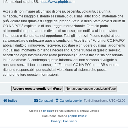
informazioni su phpBB:
https://www.phpbb.com
.
Accetti di non inviare alcun tipo di offesa, oscenità, volgarità, calunnia,
minaccia, messaggio a sfondo sessuale, o qualsiasi altro tipo di materiale che
può violare una qualsiasi Legge del proprio Stato, o dello Stato dove “Forum di
CO.NA.PO” è ospitato, o di una Legge internazionale. Fare ciò porta
all’immediato e permanente divieto di accesso, con notifica al tuo provider
Internet se è ritenuto da noi opportuno. Tutti gli indirizzi IP sono registrati per
salvaguardare e rinforzare queste condizioni. Accetti che “Forum di CO.NA.PO”
abbia il diritto di rimuovere, riscrivere, spostare o chiudere qualsiasi argomento
in qualsiasi momento lo ritenga necessario. Come fruitore di questo servizio,
accetti che ogni informazione (dato personale) tu abbia inviato sia conservata
in un database. Al contempo queste informazioni non saranno divulgate a
nessuno senza il tuo consenso, né “Forum di CO.NA.PO” o phpBB sono da
ritenersi responsabili per qualsiasi violazione al sistema che possa
compromettere queste informazioni.
Indice
Contattaci
Cancella cookie
Tutti gli orari sono
UTC+02:00
Creato da
phpBB
® Forum Software © phpBB Limited
Traduzione Italiana
phpBB-Italia.it
Privacy
|
Condizioni