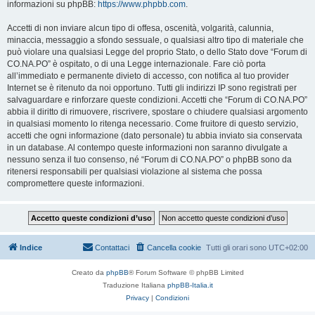
informazioni su phpBB:
https://www.phpbb.com
.
Accetti di non inviare alcun tipo di offesa, oscenità, volgarità, calunnia,
minaccia, messaggio a sfondo sessuale, o qualsiasi altro tipo di materiale che
può violare una qualsiasi Legge del proprio Stato, o dello Stato dove “Forum di
CO.NA.PO” è ospitato, o di una Legge internazionale. Fare ciò porta
all’immediato e permanente divieto di accesso, con notifica al tuo provider
Internet se è ritenuto da noi opportuno. Tutti gli indirizzi IP sono registrati per
salvaguardare e rinforzare queste condizioni. Accetti che “Forum di CO.NA.PO”
abbia il diritto di rimuovere, riscrivere, spostare o chiudere qualsiasi argomento
in qualsiasi momento lo ritenga necessario. Come fruitore di questo servizio,
accetti che ogni informazione (dato personale) tu abbia inviato sia conservata
in un database. Al contempo queste informazioni non saranno divulgate a
nessuno senza il tuo consenso, né “Forum di CO.NA.PO” o phpBB sono da
ritenersi responsabili per qualsiasi violazione al sistema che possa
compromettere queste informazioni.
Indice
Contattaci
Cancella cookie
Tutti gli orari sono
UTC+02:00
Creato da
phpBB
® Forum Software © phpBB Limited
Traduzione Italiana
phpBB-Italia.it
Privacy
|
Condizioni