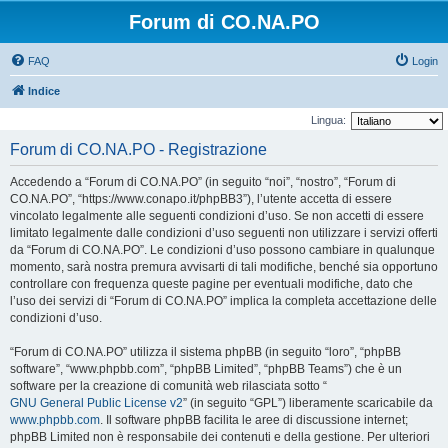
Forum di CO.NA.PO
FAQ
Login
Indice
Lingua:
Forum di CO.NA.PO - Registrazione
Accedendo a “Forum di CO.NA.PO” (in seguito “noi”, “nostro”, “Forum di
CO.NA.PO”, “https://www.conapo.it/phpBB3”), l’utente accetta di essere
vincolato legalmente alle seguenti condizioni d’uso. Se non accetti di essere
limitato legalmente dalle condizioni d’uso seguenti non utilizzare i servizi offerti
da “Forum di CO.NA.PO”. Le condizioni d’uso possono cambiare in qualunque
momento, sarà nostra premura avvisarti di tali modifiche, benché sia opportuno
controllare con frequenza queste pagine per eventuali modifiche, dato che
l’uso dei servizi di “Forum di CO.NA.PO” implica la completa accettazione delle
condizioni d’uso.
“Forum di CO.NA.PO” utilizza il sistema phpBB (in seguito “loro”, “phpBB
software”, “www.phpbb.com”, “phpBB Limited”, “phpBB Teams”) che è un
software per la creazione di comunità web rilasciata sotto “
GNU General Public License v2
” (in seguito “GPL”) liberamente scaricabile da
www.phpbb.com
. Il software phpBB facilita le aree di discussione internet;
phpBB Limited non è responsabile dei contenuti e della gestione. Per ulteriori