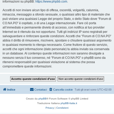
informazioni su phpBB:
https://www.phpbb.com
.
Accetti di non inviare alcun tipo di offesa, oscenità, volgarità, calunnia,
minaccia, messaggio a sfondo sessuale, o qualsiasi altro tipo di materiale che
può violare una qualsiasi Legge del proprio Stato, o dello Stato dove “Forum di
CO.NA.PO” è ospitato, o di una Legge internazionale. Fare ciò porta
all’immediato e permanente divieto di accesso, con notifica al tuo provider
Internet se è ritenuto da noi opportuno. Tutti gli indirizzi IP sono registrati per
salvaguardare e rinforzare queste condizioni. Accetti che “Forum di CO.NA.PO”
abbia il diritto di rimuovere, riscrivere, spostare o chiudere qualsiasi argomento
in qualsiasi momento lo ritenga necessario. Come fruitore di questo servizio,
accetti che ogni informazione (dato personale) tu abbia inviato sia conservata
in un database. Al contempo queste informazioni non saranno divulgate a
nessuno senza il tuo consenso, né “Forum di CO.NA.PO” o phpBB sono da
ritenersi responsabili per qualsiasi violazione al sistema che possa
compromettere queste informazioni.
Indice
Contattaci
Cancella cookie
Tutti gli orari sono
UTC+02:00
Creato da
phpBB
® Forum Software © phpBB Limited
Traduzione Italiana
phpBB-Italia.it
Privacy
|
Condizioni