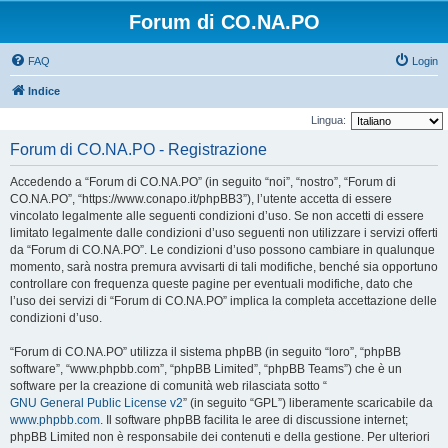
Forum di CO.NA.PO
FAQ
Login
Indice
Lingua:
Forum di CO.NA.PO - Registrazione
Accedendo a “Forum di CO.NA.PO” (in seguito “noi”, “nostro”, “Forum di
CO.NA.PO”, “https://www.conapo.it/phpBB3”), l’utente accetta di essere
vincolato legalmente alle seguenti condizioni d’uso. Se non accetti di essere
limitato legalmente dalle condizioni d’uso seguenti non utilizzare i servizi offerti
da “Forum di CO.NA.PO”. Le condizioni d’uso possono cambiare in qualunque
momento, sarà nostra premura avvisarti di tali modifiche, benché sia opportuno
controllare con frequenza queste pagine per eventuali modifiche, dato che
l’uso dei servizi di “Forum di CO.NA.PO” implica la completa accettazione delle
condizioni d’uso.
“Forum di CO.NA.PO” utilizza il sistema phpBB (in seguito “loro”, “phpBB
software”, “www.phpbb.com”, “phpBB Limited”, “phpBB Teams”) che è un
software per la creazione di comunità web rilasciata sotto “
GNU General Public License v2
” (in seguito “GPL”) liberamente scaricabile da
www.phpbb.com
. Il software phpBB facilita le aree di discussione internet;
phpBB Limited non è responsabile dei contenuti e della gestione. Per ulteriori