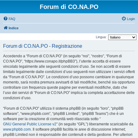
Forum di CO.NA.PO
FAQ
Login
Indice
Lingua:
Forum di CO.NA.PO - Registrazione
Accedendo a “Forum di CO.NA.PO” (in seguito “noi”, “nostro”, “Forum di
CO.NA.PO”, “https://www.conapo.it/phpBB3”), l’utente accetta di essere
vincolato legalmente alle seguenti condizioni d’uso. Se non accetti di essere
limitato legalmente dalle condizioni d’uso seguenti non utilizzare i servizi offerti
da “Forum di CO.NA.PO”. Le condizioni d’uso possono cambiare in qualunque
momento, sarà nostra premura avvisarti di tali modifiche, benché sia opportuno
controllare con frequenza queste pagine per eventuali modifiche, dato che
l’uso dei servizi di “Forum di CO.NA.PO” implica la completa accettazione delle
condizioni d’uso.
“Forum di CO.NA.PO” utilizza il sistema phpBB (in seguito “loro”, “phpBB
software”, “www.phpbb.com”, “phpBB Limited”, “phpBB Teams”) che è un
software per la creazione di comunità web rilasciata sotto “
GNU General Public License v2
” (in seguito “GPL”) liberamente scaricabile da
www.phpbb.com
. Il software phpBB facilita le aree di discussione internet;
phpBB Limited non è responsabile dei contenuti e della gestione. Per ulteriori