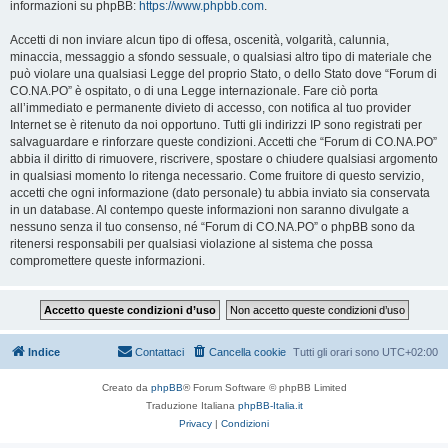
informazioni su phpBB:
https://www.phpbb.com
.
Accetti di non inviare alcun tipo di offesa, oscenità, volgarità, calunnia,
minaccia, messaggio a sfondo sessuale, o qualsiasi altro tipo di materiale che
può violare una qualsiasi Legge del proprio Stato, o dello Stato dove “Forum di
CO.NA.PO” è ospitato, o di una Legge internazionale. Fare ciò porta
all’immediato e permanente divieto di accesso, con notifica al tuo provider
Internet se è ritenuto da noi opportuno. Tutti gli indirizzi IP sono registrati per
salvaguardare e rinforzare queste condizioni. Accetti che “Forum di CO.NA.PO”
abbia il diritto di rimuovere, riscrivere, spostare o chiudere qualsiasi argomento
in qualsiasi momento lo ritenga necessario. Come fruitore di questo servizio,
accetti che ogni informazione (dato personale) tu abbia inviato sia conservata
in un database. Al contempo queste informazioni non saranno divulgate a
nessuno senza il tuo consenso, né “Forum di CO.NA.PO” o phpBB sono da
ritenersi responsabili per qualsiasi violazione al sistema che possa
compromettere queste informazioni.
Indice
Contattaci
Cancella cookie
Tutti gli orari sono
UTC+02:00
Creato da
phpBB
® Forum Software © phpBB Limited
Traduzione Italiana
phpBB-Italia.it
Privacy
|
Condizioni