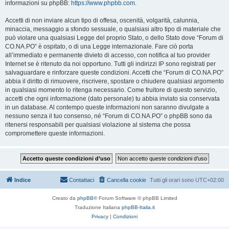
informazioni su phpBB:
https://www.phpbb.com
.
Accetti di non inviare alcun tipo di offesa, oscenità, volgarità, calunnia,
minaccia, messaggio a sfondo sessuale, o qualsiasi altro tipo di materiale che
può violare una qualsiasi Legge del proprio Stato, o dello Stato dove “Forum di
CO.NA.PO” è ospitato, o di una Legge internazionale. Fare ciò porta
all’immediato e permanente divieto di accesso, con notifica al tuo provider
Internet se è ritenuto da noi opportuno. Tutti gli indirizzi IP sono registrati per
salvaguardare e rinforzare queste condizioni. Accetti che “Forum di CO.NA.PO”
abbia il diritto di rimuovere, riscrivere, spostare o chiudere qualsiasi argomento
in qualsiasi momento lo ritenga necessario. Come fruitore di questo servizio,
accetti che ogni informazione (dato personale) tu abbia inviato sia conservata
in un database. Al contempo queste informazioni non saranno divulgate a
nessuno senza il tuo consenso, né “Forum di CO.NA.PO” o phpBB sono da
ritenersi responsabili per qualsiasi violazione al sistema che possa
compromettere queste informazioni.
Indice
Contattaci
Cancella cookie
Tutti gli orari sono
UTC+02:00
Creato da
phpBB
® Forum Software © phpBB Limited
Traduzione Italiana
phpBB-Italia.it
Privacy
|
Condizioni