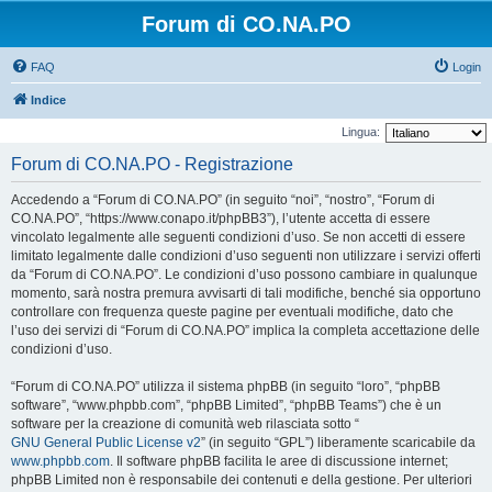
Forum di CO.NA.PO
FAQ
Login
Indice
Lingua:
Forum di CO.NA.PO - Registrazione
Accedendo a “Forum di CO.NA.PO” (in seguito “noi”, “nostro”, “Forum di
CO.NA.PO”, “https://www.conapo.it/phpBB3”), l’utente accetta di essere
vincolato legalmente alle seguenti condizioni d’uso. Se non accetti di essere
limitato legalmente dalle condizioni d’uso seguenti non utilizzare i servizi offerti
da “Forum di CO.NA.PO”. Le condizioni d’uso possono cambiare in qualunque
momento, sarà nostra premura avvisarti di tali modifiche, benché sia opportuno
controllare con frequenza queste pagine per eventuali modifiche, dato che
l’uso dei servizi di “Forum di CO.NA.PO” implica la completa accettazione delle
condizioni d’uso.
“Forum di CO.NA.PO” utilizza il sistema phpBB (in seguito “loro”, “phpBB
software”, “www.phpbb.com”, “phpBB Limited”, “phpBB Teams”) che è un
software per la creazione di comunità web rilasciata sotto “
GNU General Public License v2
” (in seguito “GPL”) liberamente scaricabile da
www.phpbb.com
. Il software phpBB facilita le aree di discussione internet;
phpBB Limited non è responsabile dei contenuti e della gestione. Per ulteriori