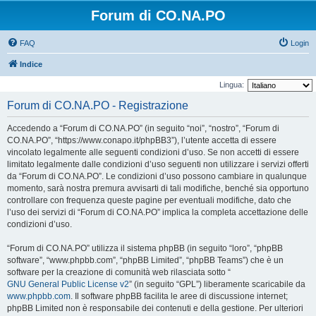
Forum di CO.NA.PO
FAQ
Login
Indice
Lingua:
Forum di CO.NA.PO - Registrazione
Accedendo a “Forum di CO.NA.PO” (in seguito “noi”, “nostro”, “Forum di
CO.NA.PO”, “https://www.conapo.it/phpBB3”), l’utente accetta di essere
vincolato legalmente alle seguenti condizioni d’uso. Se non accetti di essere
limitato legalmente dalle condizioni d’uso seguenti non utilizzare i servizi offerti
da “Forum di CO.NA.PO”. Le condizioni d’uso possono cambiare in qualunque
momento, sarà nostra premura avvisarti di tali modifiche, benché sia opportuno
controllare con frequenza queste pagine per eventuali modifiche, dato che
l’uso dei servizi di “Forum di CO.NA.PO” implica la completa accettazione delle
condizioni d’uso.
“Forum di CO.NA.PO” utilizza il sistema phpBB (in seguito “loro”, “phpBB
software”, “www.phpbb.com”, “phpBB Limited”, “phpBB Teams”) che è un
software per la creazione di comunità web rilasciata sotto “
GNU General Public License v2
” (in seguito “GPL”) liberamente scaricabile da
www.phpbb.com
. Il software phpBB facilita le aree di discussione internet;
phpBB Limited non è responsabile dei contenuti e della gestione. Per ulteriori