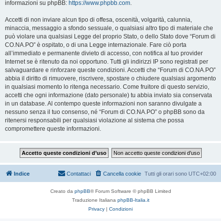
informazioni su phpBB:
https://www.phpbb.com
.
Accetti di non inviare alcun tipo di offesa, oscenità, volgarità, calunnia,
minaccia, messaggio a sfondo sessuale, o qualsiasi altro tipo di materiale che
può violare una qualsiasi Legge del proprio Stato, o dello Stato dove “Forum di
CO.NA.PO” è ospitato, o di una Legge internazionale. Fare ciò porta
all’immediato e permanente divieto di accesso, con notifica al tuo provider
Internet se è ritenuto da noi opportuno. Tutti gli indirizzi IP sono registrati per
salvaguardare e rinforzare queste condizioni. Accetti che “Forum di CO.NA.PO”
abbia il diritto di rimuovere, riscrivere, spostare o chiudere qualsiasi argomento
in qualsiasi momento lo ritenga necessario. Come fruitore di questo servizio,
accetti che ogni informazione (dato personale) tu abbia inviato sia conservata
in un database. Al contempo queste informazioni non saranno divulgate a
nessuno senza il tuo consenso, né “Forum di CO.NA.PO” o phpBB sono da
ritenersi responsabili per qualsiasi violazione al sistema che possa
compromettere queste informazioni.
Indice
Contattaci
Cancella cookie
Tutti gli orari sono
UTC+02:00
Creato da
phpBB
® Forum Software © phpBB Limited
Traduzione Italiana
phpBB-Italia.it
Privacy
|
Condizioni