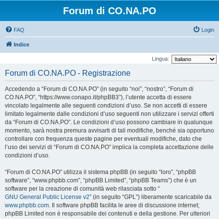
Forum di CO.NA.PO
FAQ
Login
Indice
Lingua:
Forum di CO.NA.PO - Registrazione
Accedendo a “Forum di CO.NA.PO” (in seguito “noi”, “nostro”, “Forum di
CO.NA.PO”, “https://www.conapo.it/phpBB3”), l’utente accetta di essere
vincolato legalmente alle seguenti condizioni d’uso. Se non accetti di essere
limitato legalmente dalle condizioni d’uso seguenti non utilizzare i servizi offerti
da “Forum di CO.NA.PO”. Le condizioni d’uso possono cambiare in qualunque
momento, sarà nostra premura avvisarti di tali modifiche, benché sia opportuno
controllare con frequenza queste pagine per eventuali modifiche, dato che
l’uso dei servizi di “Forum di CO.NA.PO” implica la completa accettazione delle
condizioni d’uso.
“Forum di CO.NA.PO” utilizza il sistema phpBB (in seguito “loro”, “phpBB
software”, “www.phpbb.com”, “phpBB Limited”, “phpBB Teams”) che è un
software per la creazione di comunità web rilasciata sotto “
GNU General Public License v2
” (in seguito “GPL”) liberamente scaricabile da
www.phpbb.com
. Il software phpBB facilita le aree di discussione internet;
phpBB Limited non è responsabile dei contenuti e della gestione. Per ulteriori