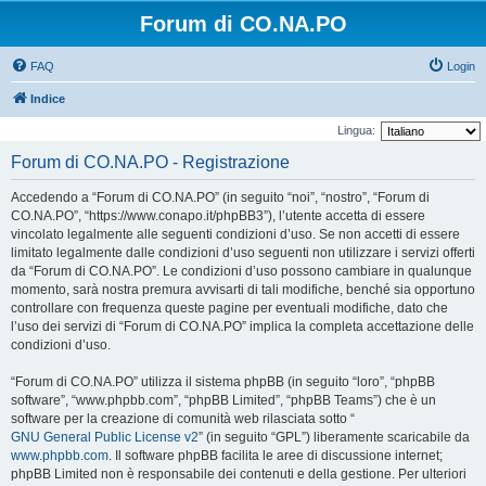
Forum di CO.NA.PO
FAQ
Login
Indice
Lingua:
Forum di CO.NA.PO - Registrazione
Accedendo a “Forum di CO.NA.PO” (in seguito “noi”, “nostro”, “Forum di
CO.NA.PO”, “https://www.conapo.it/phpBB3”), l’utente accetta di essere
vincolato legalmente alle seguenti condizioni d’uso. Se non accetti di essere
limitato legalmente dalle condizioni d’uso seguenti non utilizzare i servizi offerti
da “Forum di CO.NA.PO”. Le condizioni d’uso possono cambiare in qualunque
momento, sarà nostra premura avvisarti di tali modifiche, benché sia opportuno
controllare con frequenza queste pagine per eventuali modifiche, dato che
l’uso dei servizi di “Forum di CO.NA.PO” implica la completa accettazione delle
condizioni d’uso.
“Forum di CO.NA.PO” utilizza il sistema phpBB (in seguito “loro”, “phpBB
software”, “www.phpbb.com”, “phpBB Limited”, “phpBB Teams”) che è un
software per la creazione di comunità web rilasciata sotto “
GNU General Public License v2
” (in seguito “GPL”) liberamente scaricabile da
www.phpbb.com
. Il software phpBB facilita le aree di discussione internet;
phpBB Limited non è responsabile dei contenuti e della gestione. Per ulteriori