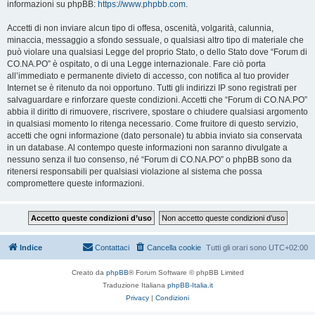
informazioni su phpBB:
https://www.phpbb.com
.
Accetti di non inviare alcun tipo di offesa, oscenità, volgarità, calunnia,
minaccia, messaggio a sfondo sessuale, o qualsiasi altro tipo di materiale che
può violare una qualsiasi Legge del proprio Stato, o dello Stato dove “Forum di
CO.NA.PO” è ospitato, o di una Legge internazionale. Fare ciò porta
all’immediato e permanente divieto di accesso, con notifica al tuo provider
Internet se è ritenuto da noi opportuno. Tutti gli indirizzi IP sono registrati per
salvaguardare e rinforzare queste condizioni. Accetti che “Forum di CO.NA.PO”
abbia il diritto di rimuovere, riscrivere, spostare o chiudere qualsiasi argomento
in qualsiasi momento lo ritenga necessario. Come fruitore di questo servizio,
accetti che ogni informazione (dato personale) tu abbia inviato sia conservata
in un database. Al contempo queste informazioni non saranno divulgate a
nessuno senza il tuo consenso, né “Forum di CO.NA.PO” o phpBB sono da
ritenersi responsabili per qualsiasi violazione al sistema che possa
compromettere queste informazioni.
Indice
Contattaci
Cancella cookie
Tutti gli orari sono
UTC+02:00
Creato da
phpBB
® Forum Software © phpBB Limited
Traduzione Italiana
phpBB-Italia.it
Privacy
|
Condizioni