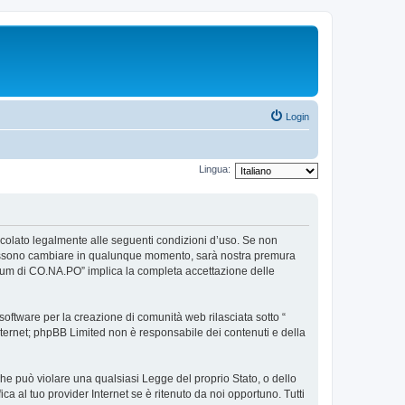
Login
Lingua:
ncolato legalmente alle seguenti condizioni d’uso. Se non
so possono cambiare in qualunque momento, sarà nostra premura
Forum di CO.NA.PO” implica la completa accettazione delle
ftware per la creazione di comunità web rilasciata sotto “
 internet; phpBB Limited non è responsabile dei contenuti e della
 che può violare una qualsiasi Legge del proprio Stato, o dello
a al tuo provider Internet se è ritenuto da noi opportuno. Tutti