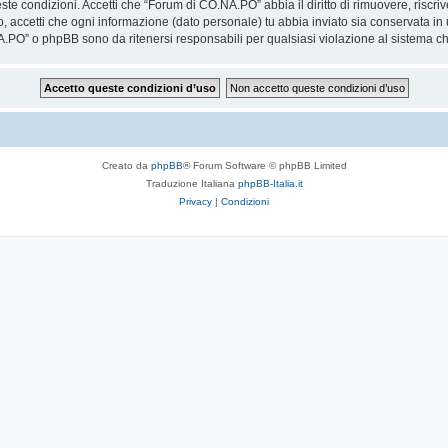
ueste condizioni. Accetti che “Forum di CO.NA.PO” abbia il diritto di rimuovere, risc
o, accetti che ogni informazione (dato personale) tu abbia inviato sia conservata 
.PO” o phpBB sono da ritenersi responsabili per qualsiasi violazione al sistema 
Creato da
phpBB
® Forum Software © phpBB Limited
Traduzione Italiana
phpBB-Italia.it
Privacy
|
Condizioni