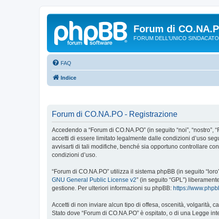
Forum di CO.NA.
FORUM DELL'UNICO SINDACATO
FAQ
Indice
Forum di CO.NA.PO - Registrazione
Accedendo a “Forum di CO.NA.PO” (in seguito “noi”, “nostro”, “
accetti di essere limitato legalmente dalle condizioni d’uso s
avvisarti di tali modifiche, benché sia opportuno controllare c
condizioni d’uso.
“Forum di CO.NA.PO” utilizza il sistema phpBB (in seguito “lor
GNU General Public License v2
” (in seguito “GPL”) liberament
gestione. Per ulteriori informazioni su phpBB:
https://www.php
Accetti di non inviare alcun tipo di offesa, oscenità, volgarità,
Stato dove “Forum di CO.NA.PO” è ospitato, o di una Legge intern