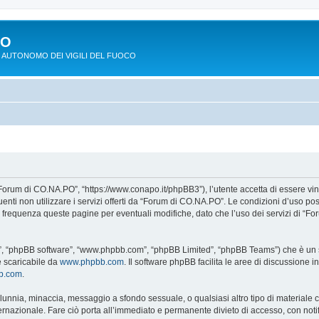
PO
 AUTONOMO DEI VIGILI DEL FUOCO
Forum di CO.NA.PO”, “https://www.conapo.it/phpBB3”), l’utente accetta di essere vi
eguenti non utilizzare i servizi offerti da “Forum di CO.NA.PO”. Le condizioni d’u
on frequenza queste pagine per eventuali modifiche, dato che l’uso dei servizi di “
o”, “phpBB software”, “www.phpbb.com”, “phpBB Limited”, “phpBB Teams”) che è un so
e scaricabile da
www.phpbb.com
. Il software phpBB facilita le aree di discussione
bb.com
.
 calunnia, minaccia, messaggio a sfondo sessuale, o qualsiasi altro tipo di materiale
azionale. Fare ciò porta all’immediato e permanente divieto di accesso, con notific